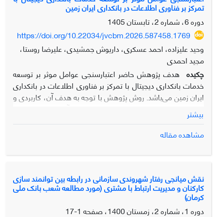
تمرکز بر فناوری اطلاعات در بانکداری ایران زمین
داد که الگوی مدیریت منابع انسانی دیجیتال شامل عوامل علی
(تکنولوزیکی، محیطی، انسانی و سازمانی)، عوامل زمینه‌ای (بستر
دوره 6، شماره 2، تابستان 1405
دیجیتالی، بستر مدیریتی، بستر فردی)، عوامل مداخله گر (عوامل
https://doi.org/10.22034/jvcbm.2026.587458.1769
فرهنگی و ایجاد بسترهای جدید)، راهبردها (سازمانی و مدیریتی) و
وحید علیزاده، احمد عسکری، داریوش جمشیدی، علیرضا روستا،
پیامدها (فردی، فرهنگی و سازمانی) می‌باشد و کلیه روابط مدل
مجید احمدی
معنادار است.
چکیده
هدف پژوهش حاضر اعتبارسنجی عوامل موثر بر توسعه
خدمات بانکداری دیجیتال با تمرکز بر فناوری اطلاعات در بانکداری
ایران زمین می‌باشد. روش پژوهش با توجه به هدف آن، کاربردی و
از حیث شیوه اجرا، کمی می باشد. جامعه آماری این پژوهش
بیشتر
شامل 307 نفر از مشتریان بانک ایران‌زمین در شهر تهران می‎باشد
که به روش نمونه گیری در دسترس انتخاب شدند. داده‌ها با ابزار
مشاهده مقاله
پرسشنامه محقق‌ساخته گردآوری و پایایی و روایی آن با استفاده از
روش‌های آلفای کرونباخ، پایایی ترکیبی و روایی محتوایی تأیید شد.
برای تحلیل داده‌ها از مدلسازی معادلات ساختاری با رویکرد حداقل
نقش میانجی رفتار شهروندی سازمانی در رابطه بین توانمند سازی
مربعات جزئی و با نرم‌افزار PLS برای آزمون و برازش نهایی مدل
کارکنان و مدیریت ارتباط با مشتری (مورد مطالعه شعب بانک ملی
استفاده شد. نتایج پژوهش نشان داد که فناوری اطلاعات و
کرمان)
زیرساخت‌ها، استراتژی دیجیتال، امنیت و ریسک، تجربه کاربری،
دوره 1، شماره 2، زمستان 1400، صفحه
1-17
توسعه و نوآوری محصول، ساختار و فرهنگ سازمانی، محیط و