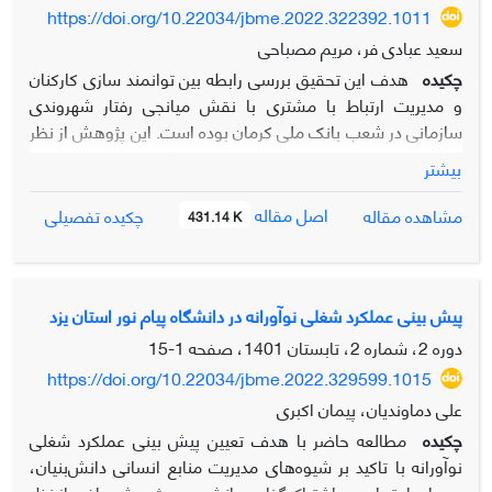
https://doi.org/10.22034/jbme.2022.322392.1011
رقابت، مدیریت تحول و مدیریت داده و هوش تصمیم‌گیری، با
توسعه خدمات بانکداری دیجیتال رابطه‌ای معنادار دارند. در نهایت،
سعید عبادی فر، مریم مصباحی
این پژوهش نشان می‌دهد که موفقیت بانک‌ها در گرو عوامل
چکیده
هدف این تحقیق بررسی رابطه بین توانمند سازی کارکنان
مؤثر بر توسعه دیجیتال است که به‌صورت هوشمندانه،
و مدیریت ارتباط با مشتری با نقش میانجی رفتار شهروندی
قابلیت‌های فناورانه پیشرفته را با الزامات استراتژیک، امنیتی،
سازمانی در شعب بانک ملی کرمان بوده است. این پژوهش از نظر
مشتری‌محوری و چابکی سازمانی تلفیق کند.
ماهیت و روش از نوع توصیفی – همبستگی و از منظر هدف،
بیشتر
کاربردی است. جامعه آماری شامل کلیه کارکنان شعب بانک ملی
کرمان که در سال1400 تعداد آنها 240 نفر بوده و به دلیل
اصل مقاله
مشاهده مقاله
چکیده تفصیلی
431.14 K
محدودیت جامعه آماری تمامی اعضای آن به عنوان نمونه انتخاب
و به صورت سرشماری مورد مطالعه قرار گرفته است. داده های
پژوهش از طریق پرسشنامه (توانمند سازی کارکنان وتن و کمرون،
1998؛ پرسشنامه رفتار شهروندی سازمانی اورگان، 1998 و
پیش بینی عملکرد شغلی نوآورانه در دانشگاه پیام نور استان یزد
پرسشنامه مدیریت ارتباط با مشتری سین و همکاران، (2005)
دوره 2، شماره 2، تابستان 1401، صفحه
1-15
جمع آوری شد. تجزیه و تحلیل داده ها با استفاده از معادلات
https://doi.org/10.22034/jbme.2022.329599.1015
ساختاری ونرم افزار Lisrel انجام گرفته است یافته های تحقیق
علی دماوندیان، پیمان اکبری
حاکی از آن است که: بین توانمند سازی کارکنان و مدیریت ارتباط با
چکیده
مطالعه حاضر با هدف تعیین پیش بینی عملکرد شغلی
مشتری با نقش میانجی رفتار شهروندی سازمانی رابطه مثبت و
نوآورانه
با تاکید بر
شیوه‌های مدیریت منابع انسانی دانش‌بنیان،
معناداری وجود دارد. این نتیجه حاکی از آن است که وقتی سازمانی
سرمایه اجتماعی و اشتراک‌گذاری دانش بود. پژوهش حاضر از نظر