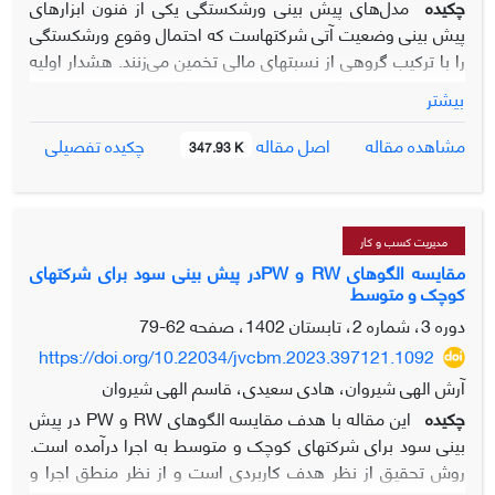
چکیده
مدل‌های پیش بینی ورشکستگی یکی از فنون ابزارهای
است که توسط آزمون­ سوبل با مقدار z-value برای رضایت
پیش بینی وضعیت آتی شرکتهاست که احتمال وقوع ورشکستگی
الکترونیکی 374/2 و برای اعتماد الکترونیکی 805/2 تائید گردید.
را با ترکیب گروهی از نسبتهای مالی تخمین می‌زنند. هشدار اولیه
تجربه آنلاین مشتری رابطه بین رضایت مشتری و قصد خرید مجدد
از احتمال ورشکستگی، مدیریت و سرمایه گذاران را قادر می‌سازد
بیشتر
آنلاین را تعدیل می­کند و تجربه آنلاین رابطه بین اعتماد آنلاین و
تا دست به اقدام پیش گیرانه بزنندو فرصت‌های مطلوب سرمایه
قصد خرید مجدد آنلاین را نیز تعدیل می ­نماید.
گذاری را از فرصتهای نامطلوب تشخیص دهند. مطالعه حاضر با
اصل مقاله
مشاهده مقاله
چکیده تفصیلی
347.93 K
هدف بررسی تأثیر مدیریت سود و استراتژی‌های تجاری بر ریسک
ورشکستگی در شرکتهای پذیرفته شده در بورس اوراق بهادار تهران
بوده است. به این منظور تعداد 114 شرکت در طی دوره زمانی
1398- 1391 از طریق روش سیستماتیک بعنوان حجم نمونه
مدیریت کسب و کار
تحقیق انتخاب گردید. روش تحقیق توصیفی-پیمایشی است. برای
مقایسه الگوهای RW و PWدر پیش بینی سود برای شرکتهای
کوچک و متوسط
تخمین مدل‌ رگرسیونی با داده‌های تابلویی و برای تجزیه و تحلیل از
رگرسیون چندگانه به روش پانل-دیتا استفاده شده است. نتایج
دوره 3، شماره 2، تابستان 1402، صفحه
62-79
حاصل از تحقیق نشان داد که مدیریت سود بر ریسک ورشکستگی
https://doi.org/10.22034/jvcbm.2023.397121.1092
تأثیر مثبت و معنادار دارد. استراتژی تجاری هزینه بر ریسک
آرش الهی شیروان، هادی سعیدی، قاسم الهی شیروان
ورشکستگی تأثیر منفی و معنادار دارد. استراتژی تجاری بر ریسک
چکیده
این مقاله با هدف مقایسه الگوهای RW و PW در پیش
ورشکستگی تأثیر منفی و معنادار دارد.
بینی سود برای شرکتهای کوچک و متوسط به اجرا درآمده است.
روش تحقیق از نظر هدف کاربردی است و از نظر منطق اجرا و