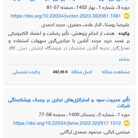
مورد تجزیه و تحلیل قرار گرفته و نتایج در قالب یک مدل نهایی
دوره 3، شماره 1، بهار 1402، صفحه
57-81
ارائه گردیده است. نتایج این پژوهش نشان می‌دهد که توسعه
https://doi.org/10.22034/jvcbm.2023.392081.1081
اقتصاد دیجیتال مستلزم توجه همزمان به عوامل محیطی و عوامل
علیرضا روستا، الناز علاف جعفری، مجید احمدی
درون‌سازمانی است و دولت در مقام سیاستگذار نقشی کلیدی بر
چکیده
هدف از انجام پژوهش،
تأثیر
رضایت و اعتماد الکترونیکی
توسعه کسب‌وکارهای دیجیتال دارد.
بر قصد خرید مجدد آنلاین با میانجی‌گری سهولت استفاده و
تعدیل‌گری تجربه آنلاین مشتریان
در فروشگاه اینترنتی دیجی­ کالا
می­ باشد. روش تحقیق از نظر هدف، کاربردی و براساس شیوه
بیشتر
گردآوری داده­ ها، توصیفی از نوع علّی است. جامعه آماری
پژوهش مشتریان فروشگاه­ دیجی­ کالا می­باشد، که با توجه به
اصل مقاله
مشاهده مقاله
چکیده تفصیلی
492.56 K
فرمول کوکران برای حجم جامعه نامعلوم تعداد نمونه 384 نفر به
دست آمد. داده ­ها از طریق پرسشنامه استاندارد جمع ­آوری شد و
سپس با روش مدل­ یابی معادلات ساختاری و با استفاده از نرم­
افزار smart pls 3 مورد تجزیه ­و­تحلیل قرار گرفتند. یافته­ ها نشان
تأثیر مدیریت سود و استراتژی‌های تجاری بر ریسک ورشکستگی
شرکت
می ­دهد که متغیرهای اعتماد و رضایت الکترونیکی بر سهولت
استفاده تأثیر معنادار داشته و اعتماد و رضایت الکترونیکی و
دوره 1، شماره 2، زمستان 1400، صفحه
58-77
سهولت استفاده بر قصد خرید مجدد آنلاین تأثیر معنا­دار داشته­ اند.
https://doi.org/10.22034/jbme.2022.322917.1012
همچنین اعتماد و رضایت الکترونیکی بر قصد خرید مجدد آنلاین با
مرتضی کیائی، محمود صمدی لرگانی
نقش میانجی­ گری سهولت استفاده تأثیر معناداری داشته