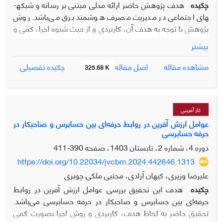
چکیده
هدف پژوهش حاضر ارائه مدلی مبتنی بر رسانه و شبکه­
های اجتماعی در مدیریت مصرف هوشمند برق می‌باشد. روش
پژوهش با توجه به هدف آن، کاربردی و از حیث شیوه اجرا، کمی و
از نظر ماهیت اکتشافی و از نظر زمانی مقطعی می‌باشد. جامعه
بیشتر
آماری پژوهش شامل 179 از کلیه افرادی که طی هفته گذشته و
در شبکه‌های اجتماعی با شرکت برق و فعالیت­های آن ارتباط داشته­
اصل مقاله
مشاهده مقاله
چکیده تفصیلی
325.68 K
اند که با روش نمونه‌گیری تصادفی انتخاب شدند. برای گرد‌آوری
داده‌ها از پرسشنامه استاندارد استفاده شد. روایی صوری و
محتوایی پرسشنامه از طریق تحلیل عاملی تأیید مورد تأیید قرار
گرفت، تجزیه و تحلیل داده‌ها با استفاده نرم افزار SPSS و Lisrel
کار آفرینی
انجام شد. نتایج این پژوهش حاکی از وجود شش متغیر؛ که به دو
عوامل ارزش آفرین در روابط حرفه‌ای بین حسابرس و صاحبکار در
حرفه حسابرسی
بخش پیشایندها (شبکه­های اجتماعی) و پسایندها (تبلیغات
شفاهی، وفاداری برند، هوشمندسازی و دانش اجتماعی) در حوزه
دوره 4، شماره 2، تابستان 1403، صفحه
390-411
مدیریت مصرف هوشمند دارد. همچنین شاخص GOF برابر 88/0
https://doi.org/10.22034/jvcbm.2024.442646.1313
بدست آمد که نشان از برازش قوی مدل می‌باشد.
علیرضا وزیری، کیهان آزادی، مجتبی ملکی چوبری
چکیده
هدف این تحقیق بررسی عوامل ارزش آفرین در روابط
حرفه‌ای بین حسابرس و صاحبکار در حرفه حسابرسی می‌باشد.
تحقیق حاضر به لحاظ هدف، کاربردی و روش اجرا بصورت کمی