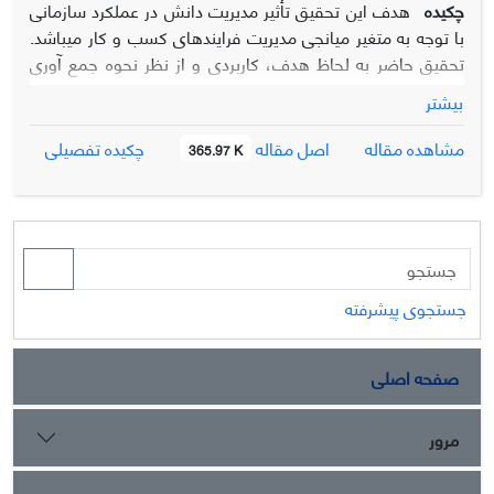
چکیده
هدف این تحقیق تأثیر مدیریت دانش در عملکرد سازمانی
با توجه به متغیر میانجی مدیریت فرایندهای کسب و کار می‎باشد.
تحقیق حاضر به لحاظ هدف، کاربردی و از نظر نحوه جمع آوری
داده‌ها توصیفی- پیمایشی و از نوع همبستگی می‎باشد. جامعه
بیشتر
آماری پژوهش حاضر شامل مدیران و کارشناسان یکی از
شرکت‌های فعال در حوزه صادرات و واردات به تعداد 160 نفرمی
اصل مقاله
مشاهده مقاله
چکیده تفصیلی
365.97 K
باشد که با استفاده از فرمول کوکران تعداد 113 نفر در نظر گرفته
شد و از روش نمونه‌گیری صورت غیر تصادفی در دسترس استفاده
شد. ابزار گردآوری در تحقیق حاضر، شامل پرسشنامه‌های مدیریت
دانش فونگ و همکاران (2009)، مدیریت فرایندهای کسب و کار
روحانی و همکاران (1394) و عملکرد سازمانی چوی و راینی
(2010) می‌باشد. پایایی تحقیق با استفاده از معیار آلفای کرونباخ
جستجوی پیشرفته
در نرم ­افزار SPSS مورد بررسی قرار گرفت و تأیید شد. جهت
برازش مدل مفهومی تحقیق از نرم افزار PLS استفاده گردید.
صفحه اصلی
یافته‌های پژوهش نشان داد که بر اساس مقادیر معنی داری
مربوط به فرضیات، هر سه فرضیه تأیید شدند. میزان تأثیر مدیریت
دانش بر مدیریت فرایندهای کسب و کار برابر با 742/0، میزان تأثیر
مرور
مدیریت دانش بر عملکرد سازمانی برابر با 422/0 و میزان تأثیر
مدیریت فرایندهای کسب و کار بر عملکرد سازمانی برابر با 652/0