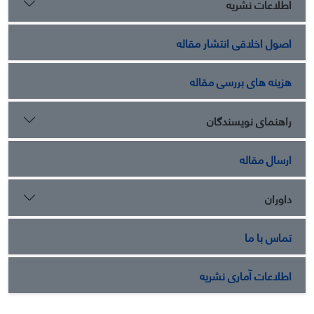
اطلاعات نشریه
بازاریابی سبز مهاجرانی (1394)، قصد خرید سبز هانگ و همکاران
(2014) و پرسشنامه مصرف پایدار لوچیک (2011) می‌باشد. نتایج
اصول اخلاقی انتشار مقاله
پژوهش نشان داد که هر 4 فرضیه فرعی پذیرفته شدند، در نتیجه
فرضیه اصلی نیز پذیرفته می‌شود و آمیخته بازاریابی سبز بر مصرف
پایدار با نقش میانجی خرید سبز دانشجویان دانشگاه آزاد اسلامی
هزینه های بررسی مقاله
واحد شهرکرد تأثیر مثبت معناداری دارد.
راهنمای نویسندگان
ارسال مقاله
داوران
تماس با ما
اطلاعات آماری نشریه