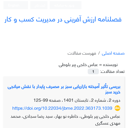
ورود به سامانه
ثبت نام
English
فصلنامه ارزش آفرینی در مدیریت کسب و کار
صفحه اصلی
فهرست مقالات
نویسنده =
عباس خلجی پیر بلوطی
تعداد مقالات:
1
بررسی تأثیر آمیخته بازاریابی سبز بر مصرف پایدار با نقش میانجی
خرید سبز
دوره 2، شماره 2، تابستان 1401، صفحه
99-125
https://doi.org/10.22034/jbme.2022.363173.1039
عباس خلجی پیر بلوطی، خاطره نو بهار، سید رضا سجادی، محمد
مهدی عسگری