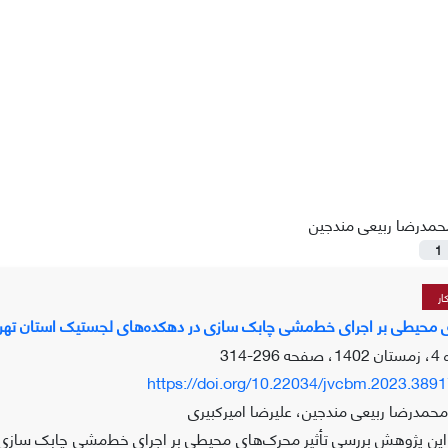
حمدرضا ربیعی مندجین
1
ار
ی محیطی بر اجرای خط‌مشی چابک سازی در دهکده‌های لجستیک استان تهر
296-314
https://doi.org/10.22034/jvcbm.2023.389
مدرضا ربیعی مندجین، علیرضا امیرکبیری
ن پژوهش بررسی تأثیر محرک‌های محیطی بر اجرای خط‌مشی چابک سازی د