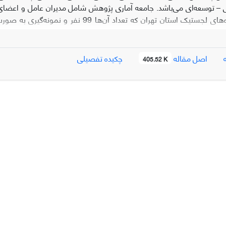
– توسعه‌ای می‌باشد. جامعه آماری پژوهش شامل مدیران عامل و اعضای 
مختلف دهکده‌های لجستیک استان تهران که ت
ار و تأثیر بسیار زیاد» برای مقوله تأثیر محرک‌های محیطی بر اجرای خط‌مش
اصل مقاله
چکیده تفصیلی
405.52 K
نین مدل از برازش خوبی برخوردار می‌باشد.