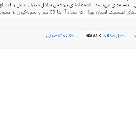
– توسعه‌ای می‌باشد. جامعه آماری پژوهش شامل مدیران عامل و اعضای 
مختلف دهکده‌های لجستیک استان تهران که ت
ار و تأثیر بسیار زیاد» برای مقوله تأثیر محرک‌های محیطی بر اجرای خط‌مش
اصل مقاله
چکیده تفصیلی
405.52 K
نین مدل از برازش خوبی برخوردار می‌باشد.