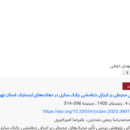
هدی ذوقی
1
ار
ی محیطی بر اجرای خط‌مشی چابک سازی در دهکده‌های لجستیک استان تهر
296-314
https://doi.org/10.22034/jvcbm.2023.389
مدرضا ربیعی مندجین، علیرضا امیرکبیری
ن پژوهش بررسی تأثیر محرک‌های محیطی بر اجرای خط‌مشی چابک سازی د