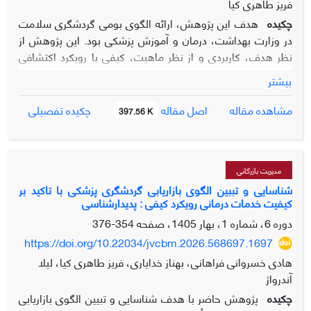
فریز طاهری کیا
چکیده
هدف این پژوهش، ارائه الگوی بومی گردشگری سلامت
در وزارت بهداشت، درمان و آموزش پزشکی بود. این پژوهش از
نظر هدف، کاربردی و از نظر ماهیت، کیفی با رویکرد اکتشافی
است که بر مبنای استراتژی نظریه داده‌بنیاد و با تمرکز بر رویکرد
بیشتر
نظام‌مند «استراوس و کوربین» اجرا گردید. داده‌های مورد نیاز از
طریق انجام مصاحبه‌های عمیق و نیمه‌ساختاریافته با 15 نفر از
اصل مقاله
مشاهده مقاله
چکیده تفصیلی
397.56 K
خبرگان حوزه سلامت، استراتژیست‌های گردشگری و مدیران ارشد
ذی‌ربط جمع‌آوری شد. انتخاب مشارکت‌کنندگان به روش
نمونه‌گیری هدفمند و تا دستیابی به اشباع نظری ادامه یافت.
فرآیند تحلیل داده‌ها در سه مرحله کدگذاری باز، محوری و انتخابی با
مدیریت بازرگانی
بهره‌گیری از نرم‌افزار تحلیل کیفی MAXQDA18 انجام شد تا دقت
شناسایی و تببین الگوی بازاریابی گردشگری پزشکی با تاکید بر
کیفیت خدمات درمانی رویکرد کیفی : پدیدارشناسی
و شفافیت در استخراج مقوله‌ها تضمین گردد. یافته‌های پژوهش
منجر به استخراج مدل پارادایمی گردید که نشان داد الگوی بومی
دوره 6، شماره 1، بهار 1405، صفحه
354-376
گردشگری سلامت بر مجموعه‌ای از عوامل علّی، زمینه‌ای،
https://doi.org/10.22034/jvcbm.2026.568697.1697
مداخله‌گر، راهبردها و پیامدها استوار است. در بخش عوامل علّی،
هادی خسروانی فراهانی، بهناز خدایاری، فریز طاهری کیا، لیلا
مؤلفه‌هایی مانند کیفیت خدمات پزشکی، زیرساخت‌های
آندرواژ
گردشگری، عوامل طبیعی، حمل‌ونقل، عوامل سازمانی،
چکیده
پژوهش حاضر با هدف شناسایی و تبیین الگوی بازاریابی
جهانی‌سازی خدمات سلامت و امنیت مقاصد شناسایی شد.