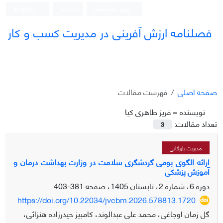
ورود به سامانه
ثبت نام
English
فصلنامه ارزش آفرینی در مدیریت کسب و کار
صفحه اصلی
فهرست مقالات
نویسنده =
فریز طاهری کیا
تعداد مقالات:
3
مدیریت بازرگانی
ارائه الگوی بومی گردشگری سلامت در وزارت بهداشت درمان و
آموزش پزشکی
دوره 6، شماره 2، تابستان 1405، صفحه
381-403
https://doi.org/10.22034/jvcbm.2026.578813.1720
گل زمان اوجاغی، محمد علی عبدالوند، کامبیز حیدرزاده هنزائی،