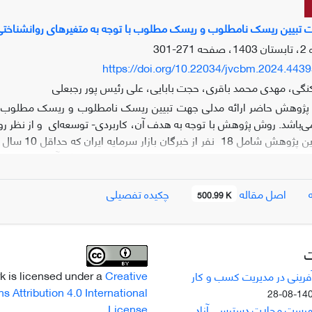
ت تبیین ریسک نامطلوب و ریسک مطلوب با توجه به متغیرهای روانشناختی در 
271-301
https://doi.org/10.22034/jvcbm.2024.443
گی، مهدی محمد باقری، حجت بابایی، علی رئیس پور رجبعلی
وهش حاضر ارائه مدلی جهت تبیین ریسک نامطلوب و ریسک مطلوب با توج
می‌باشد. روش پژوهش با توجه به هدف آن، کاربردی- توسعه‌ای و از نظر ر
ری در این پژوهش از نوع هدفمند
استفاده شد. روش گردآوری داده‌ها مر
تجزیه‌وتحلیل داده‌ها از نرم افزار Atlas ti برای کدگذاری مصاح
اصل مقاله
چکیده تفصیلی
500.99 K
وب، شرایط بازار، شرایط روانشناختی، استراتژی‌های کنترل ریسک، موفقی
اریابی، صحت اطلاعات، شاخص‌های مالی ورشکستگی، شاخص‌های غیر م
ه بورس، عوامل مربوط به شرکت، کارگزاری‌ها، شخصیت، رفتار خوش بینی، ر
ت
بی، قوانین و مقررات، ارزش افزوده اقتصادی، ارزش شرکت، رضایت فردی،
k is licensed under a
Creative
رینی در مدیریت کسب و کار
Attribution 4.0 International
1403-0
.
License
فهرست مجلات دسترسی آزاد