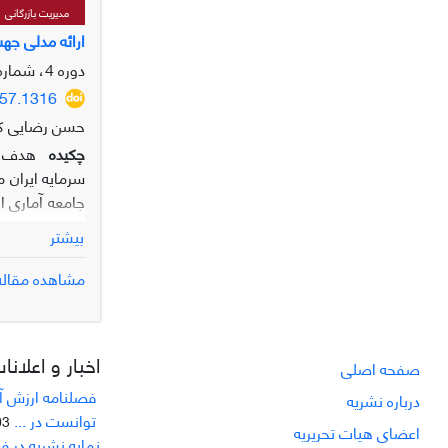
مدیریت بازرگانی
ارائه مدلی جه
دوره 4، شماره 2، تابستان 1403، صفحه
957.1316
حسن رضایی کن
چکیده
هدف پژ
سرمایه ایران 
روش نمونه‌گی
بیشتر
مشاهده مقاله
مطلوب و نامطل
ارتباطات باز
عوامل مربوط ب
اخبار و اعلانا
صفحه اصلی
نظارت و ارزیا
فصلنامه ارزش آف
درباره نشریه
توانست در ...
8-28
اعضای هیات تحریریه
نمایه نشریه در 