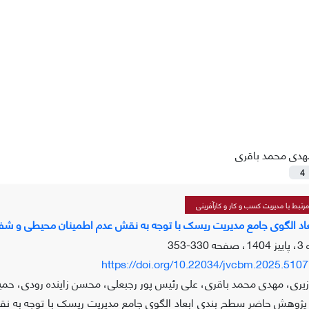
هدی محمد باقری
4
تبط با مدیریت کسب و کار و کارآفرینی
د الگوی جامع مدیریت ریسک با توجه به نقش عدم اطمینان محیطی و شفا
330-353
https://doi.org/10.22034/jvcbm.2025.510
ری، مهدی محمد باقری، علی رئیس پور رجبعلی، محسن زاینده رودی، حمی
ژوهش حاضر سطح بندی ابعاد الگوی جامع مدیریت ریسک با توجه به نق