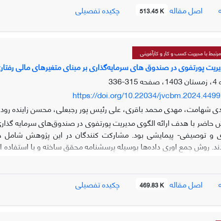
بودجه‌ای، عوامل فناوری و اطلاعاتی، حوزه ساختار و فرهنگ سازمانی و عوا
اصل مقاله
چکیده تفصیلی
513.45 K
 سازماندهی، حوزه منابع انسانی و حوزه مدیریت. ابعاد عوامل فناوری و اط
 عوامل اقتصادی عبارتند از: ساختار اقتصادی و محیط اقتصادی.ابعاد عو
لمللی. ابعاد عوامل قانونی و مقرراتی عبارتند از: عوامل قانونی عام وکلی
و توانمندی‌های فردی، حوزه الزامات و عوامل درون سازمانی و حوزه عوامل
تبط با مدیریت کسب و کار و کارآفرینی
دیریت پورتفوی در صندوق های سرمایه‌گذاری بر مبنای متغیرهای مالی رفتار
315-336
https://doi.org/10.22034/jvcbm.2024.449
ی شهامت، مهدی محمد باقری، علی رئیس پور رجبعلی، محسن زاینده رود
حاضر با هدف ارائه الگوی مدیریت پورتفوی در صندوق‌های سرمایه گذار
 و توصیفی- پیمایشی بود. مشارکت کنندگان در این پژوهش شامل خبرگ
د. روش جمع اوری داده‌ها بوسیله پرسشنامه محقق ساخته و با استفاده از 
پذیر­ترین مولفه­ها شامل: کنترل ترس جاماندگی از سود، نرمالسازی رفتاره
یر­گذار بر سطح اول یعنی توجه به رفتارهای خودکنترلی، داشتن استراتژی
های تاثیر­گذار بر سطح دوم که شامل خوش بینی و بدبینی رفتاری، توجه به 
اصل مقاله
چکیده تفصیلی
469.83 K
یر­گذارترین مؤلفه وجود دارد که شامل اثرتمایلی می‌باشد. در مدل میک مک
چنین نیروی وابستگی قدرتمندی برخوردارند.