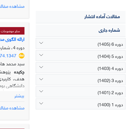
عوامل مالی و 
مشاهده مقاله
حوزه ساختار و
مقالات آماده انتشار
اطلاعات.ابعاد
فراملی و بین ا
شماره جاری
عوامل انسانی 
سایر موضوعات مر
ارائه الگوی م
دوره 6 (1405)
دوره 4، شماره 4، زمستان 1403، صفحه
974.1347
دوره 5 (1404)
سید محمد هاد
دوره 4 (1403)
چکیده
پژوهش 
هدف، کاربردی
دوره 3 (1402)
دانشگاهی بودن
دوره 2 (1401)
سطح اول تأثیر 
بیشتر
مولفه­های تاث
دوره 1 (1400)
سوم نیز مؤلفه‌
مشاهده مقاله
سطح چهارم تاث
نفوذ قوی و هم