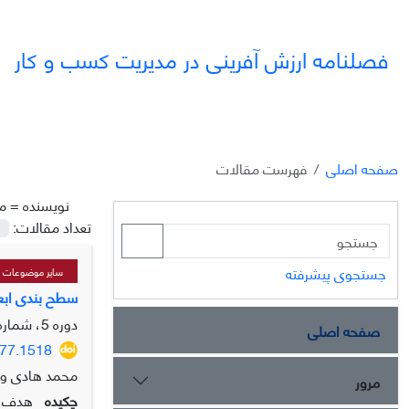
فصلنامه ارزش آفرینی در مدیریت کسب و کار
صفحه اصلی
فهرست مقالات
نویسنده =
م
تعداد مقالات:
جستجوی پیشرفته
سایر موضوعات مر
سطح بندی ابعا
دوره 5، شماره 3، پاییز 1404، صفحه
صفحه اصلی
777.1518
محمد هادی وزی
مرور
چکیده
هدف پ