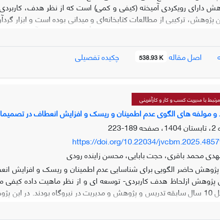
هش دارای رویکردی آمیخته (کیفی و کمی) است که از نظر هدف، کاربرد
ن پژوهش، ترکیبی از مطالعات کتابخانه‌ای و میدانی بوده است و ابزار گردآ
ی مصاحبه و پرسشنامه با درصد بالایی به تأیید رسید. جامعه آماری ا
ش تحلیل مضمون به بررسی و کدگذاری مصاحبه‌ها پرداخته شد. به‌منظور
اصل مقاله
چکیده تفصیلی
538.93 K
مضمون سازمان‌دهنده گردید. همچنین نتای
ت بانکداری در چهار سطح قرار گرفته است و «مدیریت قوی نظارتی» تأثی
ات کلان بانکی»، «ابهام‌زدایی از قوانین»، «ارزیابی سطح اعتباری مشتری
تبط با مدیریت کسب و کار و کارآفرینی
تأثیر پذیرترین مضامین پژوهش هستند.
 و مولفه های الگوی عدم اطمینان و ریسک و افزایش انعطاف در تصمیمات بو
189-223
https://doi.org/10.22034/jvcbm.2025.485
هدی محمد باقری، حجت بابایی، محسن زاینده رودی
وهش حاضر الگویی برای شناسایی عدم اطمینان و ریسک و افزایش انعطاف د
مجمر که حداقل 10 سال سابقه تدریس و پژوهش و مدیریت در نیروگاه بودند. 
نتایج به دست آمده 6 مض