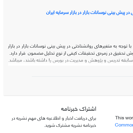
پیش بینی نوسانات بازار در بازار سرمایه ایران
ه به متغیرهای روانشناختی در پیش بینی نوسانات بازار در بازار
وش تحقیق در زمره‌ی تحقیقات کیفی از نوع تحلیل مضمون قرار دارد.
جامعه آماری این پژوهش شامل 18 نفر از خبرگان بازار سرمایه ایران که حداقل 10 سال سابقه تدریس و پژوهش و مدیریت در بورس را داشته باشند، می‎باشد.
اجعه به اسناد و مدارک، مصاحبه نیمه ساختاریافته می‌باشد. برای
به‌ها استفاده شد. یافته‌های پژوهش نشان داد که مدل تبیین ریسک نامطلوب و ریسک مطلوب با
توجه به متغیرهای روانشناختی شامل مدل یک مضمون فراگیر و پنج مضمون سازنده و 23 مضمون پایه‌ای می باشد. ابعاد تحقیق شامل: عوامل سازنده ریسک
ت در پیش بینی بازار می‌باشد مولفه‌های تحقیق شامل: تأمین مالی،
الی ورشکستگی، عوامل سیاسی، تفسیر نوسانات، عوامل اقتصادی،
فتار فرا اعتمادی، رفتار ریسک گریزی، رفتار هیجانی، آموزش مالی،
اشتراک خبرنامه
 رشد اقتصادی می باشد.
This wor
برای دریافت اخبار و اطلاعیه های مهم نشریه در
Commons 
خبرنامه نشریه مشترک شوید.