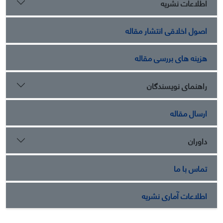
اطلاعات نشریه
کوچک‌ومتوسط از بین ابعاد 6گانه؛ «دستیابی به مشتری هدف و
تعامل با آنان» و «درگیرکردن مشتری» در رتبه اول و «تبدیل
اصول اخلاقی انتشار مقاله
بازدیدکننده به مشتری»، «بازاریابی محتوای دیجیتال»، «ابزارهای
دیجیتالی مناسب» در رتبه دوم و در نهایت «استراتژی بازاریابی» در
رتبه سوم قرار دارد.
هزینه های بررسی مقاله
راهنمای نویسندگان
ارسال مقاله
داوران
تماس با ما
اطلاعات آماری نشریه