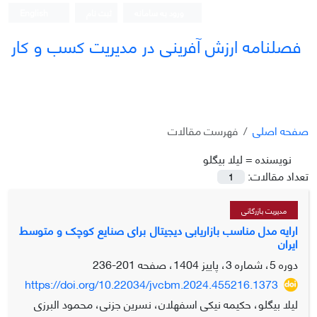
ورود به سامانه
ثبت نام
English
فصلنامه ارزش آفرینی در مدیریت کسب و کار
صفحه اصلی
فهرست مقالات
نویسنده =
لیلا بیگلو
تعداد مقالات:
1
مدیریت بازرگانی
ارایه مدل مناسب بازاریابی دیجیتال برای صنایع کوچک و متوسط
ایران
دوره 5، شماره 3، پاییز 1404، صفحه
201-236
https://doi.org/10.22034/jvcbm.2024.455216.1373
لیلا بیگلو، حکیمه نیکی اسفهلان، نسرین جزنی، محمود البرزی