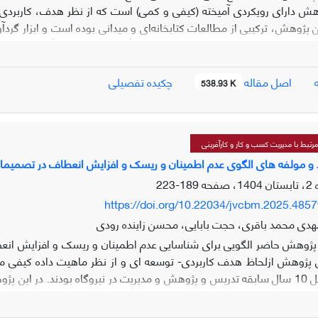
هش دارای رویکردی آمیخته (کیفی و کمی) است که از نظر هدف، کاربرد
ن پژوهش، ترکیبی از مطالعات کتابخانه‌ای و میدانی بوده است و ابزار گردآ
ی مصاحبه و پرسشنامه با درصد بالایی به تأیید رسید. جامعه آماری ا
ش تحلیل مضمون به بررسی و کدگذاری مصاحبه‌ها پرداخته شد. به‌منظور
اصل مقاله
چکیده تفصیلی
538.93 K
مضمون سازمان‌دهنده گردید. همچنین نتای
ت بانکداری در چهار سطح قرار گرفته است و «مدیریت قوی نظارتی» تأثی
ات کلان بانکی»، «ابهام‌زدایی از قوانین»، «ارزیابی سطح اعتباری مشتری
تبط با مدیریت کسب و کار و کارآفرینی
تأثیر پذیرترین مضامین پژوهش هستند.
 و مولفه های الگوی عدم اطمینان و ریسک و افزایش انعطاف در تصمیمات بو
189-223
https://doi.org/10.22034/jvcbm.2025.485
هدی محمد باقری، حجت بابایی، محسن زاینده رودی
وهش حاضر الگویی برای شناسایی عدم اطمینان و ریسک و افزایش انعطاف د
مجمر که حداقل 10 سال سابقه تدریس و پژوهش و مدیریت در نیروگاه بودند. 
نتایج به دست آمده 6 مض