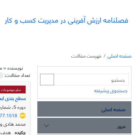
فصلنامه ارزش آفرینی در مدیریت کسب و کار
صفحه اصلی
فهرست مقالات
نویسنده =
م
تعداد مقالات:
جستجوی پیشرفته
سایر موضوعات مر
سطح بندی ابعا
دوره 5، شماره 3، پاییز 1404، صفحه
صفحه اصلی
777.1518
محمد هادی وزی
مرور
چکیده
هدف پ