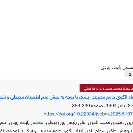
حسن زاینده رودی
2
تبط با مدیریت کسب و کار و کارآفرینی
د الگوی جامع مدیریت ریسک با توجه به نقش عدم اطمینان محیطی و شفا
330-353
https://doi.org/10.22034/jvcbm.2025.510
ری، مهدی محمد باقری، علی رئیس پور رجبعلی، محسن زاینده رودی، حمی
ژوهش حاضر سطح بندی ابعاد الگوی جامع مدیریت ریسک با توجه به نق