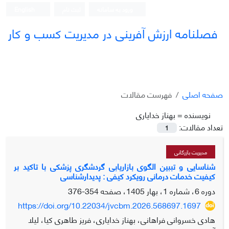
ورود به سامانه
ثبت نام
English
فصلنامه ارزش آفرینی در مدیریت کسب و کار
صفحه اصلی
فهرست مقالات
نویسنده =
بهناز خدایاری
تعداد مقالات:
1
مدیریت بازرگانی
شناسایی و تببین الگوی بازاریابی گردشگری پزشکی با تاکید بر
کیفیت خدمات درمانی رویکرد کیفی : پدیدارشناسی
دوره 6، شماره 1، بهار 1405، صفحه
354-376
https://doi.org/10.22034/jvcbm.2026.568697.1697
هادی خسروانی فراهانی، بهناز خدایاری، فریز طاهری کیا، لیلا