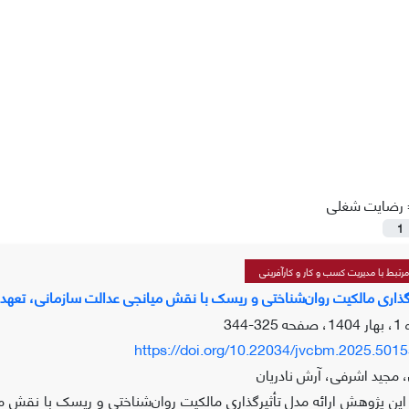
رضایت شغلی
1
تبط با مدیریت کسب و کار و کارآفرینی
یرگذاری مالکیت روان‌شناختی و ریسک با نقش میانجی عدالت سازمانی، تعه
325-344
https://doi.org/10.22034/jvcbm.2025.501
، مجید اشرفی، آرش نادریان
ن پژوهش ارائه مدل تأثیرگذاری مالکیت روان‌شناختی و ریسک با نقش م