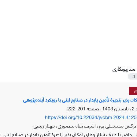
سناریونگاری
1
ار
 پذیر زنجیرۀ تأمین پایدار در صنایع لبنی با رویکرد آینده‌پژوهی
201-222
https://doi.org/10.22034/jvcbm.2024.412
 نرگس محمدعلی پور، اشرف شاه منصوری، مهناز ربیعی
حاضر با هدف سناریوهای امکان پذیر زنجیرۀ تأمین پایدار در صنایع لبنی ب