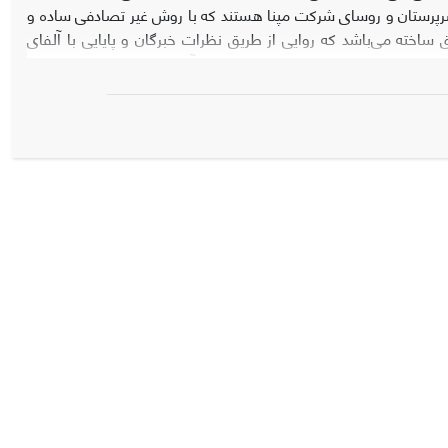
، سرپرستان و روسای شرکت مپنا هستند که با روش غیر تصادفی ساده و
ا پرسشنامه محقق ساخته می‌باشد که روایی از طریق نظرات خبرگان و پایایی با آلفای
کرونباخ 0.78 بدست آمد و جهت تجزیه و تحلیل داده‌ها از معادلات ساختاری استفاده شد. برای تجزیه و تحلیل داده‌ها از نرم افزارهای آماری SPSS و pls استفاده
شد. نتایج نشان داد که عوامل فردی به عوامل سازمانی با ضریب (0.405) و مقدار t(4.051)، عوامل سازمانی به عوامل مدیریتی با ضریب (0.233) و مقدار
t(3.789)، ایجاد تعهد به عوامل مدیریتی با ضریب (0.085) و مقدار t(2.298)، انگیزش و رضایت به عوامل مدیریتی با ضریب (0.234) و مقدار t(4.877) و عوامل
مدیریتی به بهره وری منابع انسانی با ضریب (0.449) و مقدار t(4.305) تأثیر دارد و مقدار محاسبه شده GOF برابر با 65/0 است که، نشان از برازش قوی را مدل