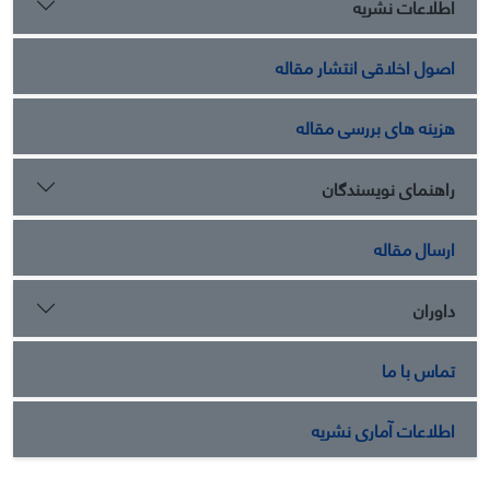
اطلاعات نشریه
بازاریابی سبز مهاجرانی (1394)، قصد خرید سبز هانگ و همکاران
(2014) و پرسشنامه مصرف پایدار لوچیک (2011) می‌باشد. نتایج
اصول اخلاقی انتشار مقاله
پژوهش نشان داد که هر 4 فرضیه فرعی پذیرفته شدند، در نتیجه
فرضیه اصلی نیز پذیرفته می‌شود و آمیخته بازاریابی سبز بر مصرف
پایدار با نقش میانجی خرید سبز دانشجویان دانشگاه آزاد اسلامی
هزینه های بررسی مقاله
واحد شهرکرد تأثیر مثبت معناداری دارد.
راهنمای نویسندگان
ارسال مقاله
داوران
تماس با ما
اطلاعات آماری نشریه