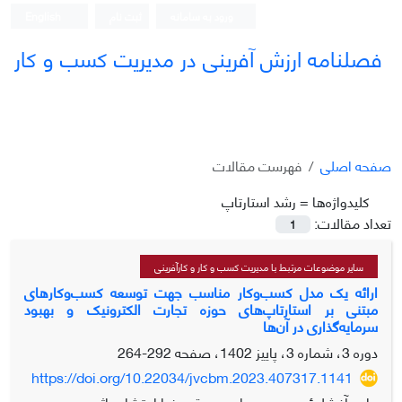
ورود به سامانه
ثبت نام
English
فصلنامه ارزش آفرینی در مدیریت کسب و کار
صفحه اصلی
فهرست مقالات
کلیدواژه‌ها =
رشد استارتاپ‌
تعداد مقالات:
1
سایر موضوعات مرتبط با مدیریت کسب و کار و کارآفرینی
ارائه یک مدل کسب‌و‌کار مناسب جهت توسعه کسب‌و‌کارهای
مبتنی بر استارتاپ‌های حوزه تجارت الکترونیک و بهبود
سرمایه‌گذاری در آن‌ها
دوره 3، شماره 3، پاییز 1402، صفحه
292-264
https://doi.org/10.22034/jvcbm.2023.407317.1141
حامد آغشلوئی، محمدجواد مصدق، رضا احتشام راثی