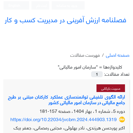
ورود به سامانه
ثبت نام
English
فصلنامه ارزش آفرینی در مدیریت کسب و کار
صفحه اصلی
فهرست مقالات
کلیدواژه‌ها =
"سازمان امور مالیاتی"
تعداد مقالات:
1
مدیریت بازرگانی
ارائه الگوی تلفیقی توانمندسازی عملکرد کارکنان مبتنی بر طرح
جامع مالیاتی در سازمان امور مالیاتی کشور
دوره 5، شماره 1، بهار 1404، صفحه
157-181
https://doi.org/10.22034/jvcbm.2024.444903.1319
اکبر پورحسن هرزندی، نادر بهلولی، مجتبی رمصانی، جعفر بیک