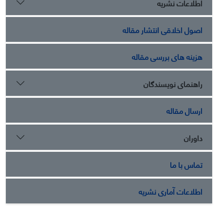
اطلاعات نشریه
کوچک‌ومتوسط از بین ابعاد 6گانه؛ «دستیابی به مشتری هدف و
تعامل با آنان» و «درگیرکردن مشتری» در رتبه اول و «تبدیل
اصول اخلاقی انتشار مقاله
بازدیدکننده به مشتری»، «بازاریابی محتوای دیجیتال»، «ابزارهای
دیجیتالی مناسب» در رتبه دوم و در نهایت «استراتژی بازاریابی» در
رتبه سوم قرار دارد.
هزینه های بررسی مقاله
راهنمای نویسندگان
ارسال مقاله
داوران
تماس با ما
اطلاعات آماری نشریه