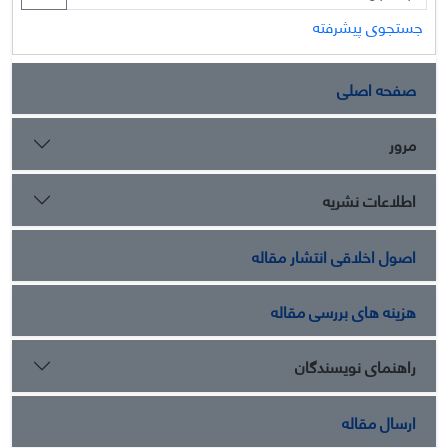
انتخاب شده‌اند. ابزار گردآوری داده‌ها در این تحقیق،
جستجوی پیشرفته
پرسشنامه‌های استاندارد بوده که روایی و پایایی آنها به تأیید
رسیده است. جهت تجزیه و تحلیل داده‌ها و انجام معادلات
صفحه اصلی
ساختاری از نرم افزار Smart PLS استفاده شده است. تحلیل مدل
و انجام معادلات ساختاری نشان داد که هوش مالی با نقش
واسطه‌ای سرمایه اجتماعی نمی‌تواند بر ریسک پذیری کارکنان
مرور
تاثیرگذار باشد. همچنین، نتایج نشان داد که هوش مالی به صورت
مجزا بر دو متغیر ریسک پذیری و سرمایه اجتماعی تاثیرگذار است.
اطلاعات نشریه
اصول اخلاقی انتشار مقاله
هزینه های بررسی مقاله
راهنمای نویسندگان
ارسال مقاله