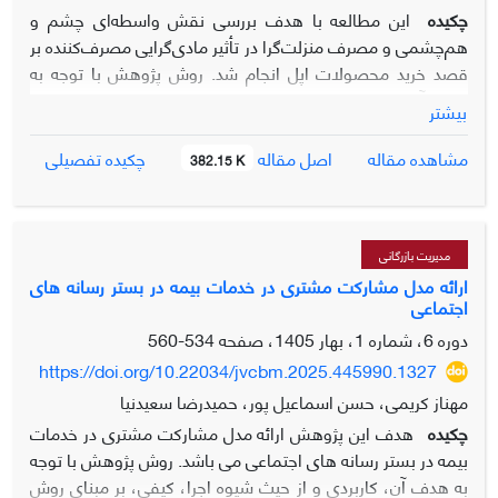
مؤثر بر توسعه دیجیتال است که به‌صورت هوشمندانه،
چکیده
این مطالعه با هدف بررسی نقش واسطه‌ای چشم و
قابلیت‌های فناورانه پیشرفته را با الزامات استراتژیک، امنیتی،
هم‌چشمی و مصرف منزلت‌گرا در تأثیر مادی‌گرایی مصرف‌کننده بر
مشتری‌محوری و چابکی سازمانی تلفیق کند.
قصد خرید محصولات اپل انجام شد. روش پژوهش با توجه به
هدف آن، کاربردی و از حیث شیوه اجرا، کمی و از نظر ماهیت و
بیشتر
روش، توصیفی- همبستگی می‌باشد. جامعه آماری تحقیق کلیه
مصرف کنندگان بالای 18 سال برند اپل در شهر یزد می‌بود. نمونه
اصل مقاله
مشاهده مقاله
چکیده تفصیلی
382.15 K
آماری از بین افراد مذکور به روش نمونه گیری در دسترس انتخاب
شد. جهت گردآوری داده‌های پژوهش از پرسشنامه استاندارد بر
اساس طیف 5 درجه‌ای لیکرت استفاده شد. روایی محتوایی ابزار
توسط متخصصین و خبرگان تأیید و برای سنجش پایایی ابزار،
مدیریت بازرگانی
روش آلفای کرونباخ و پایایی ترکیبی مورد استفاده قرار گرفته
ارائه مدل مشارکت مشتری در خدمات بیمه در بستر رسانه های
اجتماعی
است. با توزیع پرسشنامه، روایی ابزار با سه روش روایی سازه
(مدل بیرونی)، روایی همگرا (AVE) و روایی واگرا سنجیده شده
دوره 6، شماره 1، بهار 1405، صفحه
534-560
است. مقدار AVE برای تمامی متغیرهای باید بزرگ‌تر از 5/0 باشد.
https://doi.org/10.22034/jvcbm.2025.445990.1327
برای تجزیه‌وتحلیل داده‌ها از نرم افزار SPSS و PLS استفاده شد.
مهناز کریمی، حسن اسماعیل پور، حمیدرضا سعیدنیا
یافته‌های پژوهش نشان می‌دهد که مادی گرایی مصرف کننده بر
چکیده
هدف این پژوهش ارائه مدل مشارکت مشتری در خدمات
قصدخرید مصرف کنندگان برند اپل به صورت مستقیم تأثیر مثبت
بیمه در بستر رسانه های اجتماعی می باشد. روش پژوهش با توجه
و معنی‌دار ندارد. اما نقش میانجی مصرف منزلت گرا و چشم و
به هدف آن، کاربردی و از حیث شیوه اجرا، کیفی، بر مبنای روش