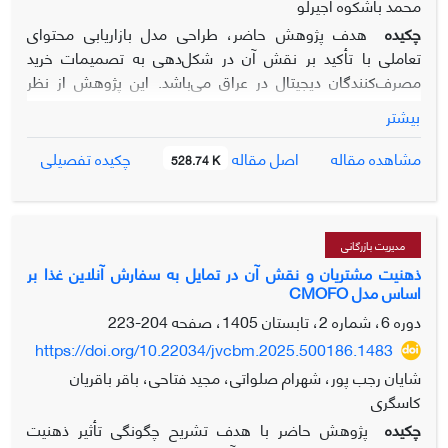
محمد باشکوه اجیرلو
چکیده
هدف پژوهش حاضر، طراحی مدل بازاریابی محتوای
تعاملی با تأکید بر نقش آن در شکل‌دهی به تصمیمات خرید
مصرف‌کنندگان دیجیتال در عراق می‌باشد. این پژوهش از نظر
هدف کاربردی و از نظر شیوه اجرا، کیفی؛ استراتژی مورد نظر
بیشتر
اکتشافی و روش مورد نظر تحلیل مضمون می‌باشد. جامعه
پژوهش شامل 21 نفر از اعضای هیات‌علمی و خبرگان حوزه
اصل مقاله
مشاهده مقاله
چکیده تفصیلی
528.74 K
بازاریابی دیجیتال و تعاملی در عراق می‎باشد که براساس نمونه‌گیری
هدفمند و با استفاده از تکنیک اشباع داده‌ها انتخاب شدند. ابزار
گردآوری داده‌ها مصاحبه عمیق نیمه‌ساختاریافته می‌باشد. برای
تجزیه و تحلیل داده‌ها از روش تحلیل مضمون و از نرم افزار
مدیریت بازرگانی
MAXQDA استفاده شد. یافته‌های تحلیل شبکة مضامین نشان
ذهنیت مشتریان و نقش آن در تمایل به سفارش آنلاین غذا بر
اساس مدل CMOFO
داد 6 مضمون (سازمان‌دهنده) و 14 مضمون پایه و 58 کد اولیه
مؤلفه‌ها و مقوله‌های بازاریابی محتوای تعاملی با تأکید بر نقش
دوره 6، شماره 2، تابستان 1405، صفحه
204-223
آن در شکل‌دهی به تصمیمات خرید مصرف‌کنندگان دیجیتال
https://doi.org/10.22034/jvcbm.2025.500186.1483
هستند. مضامین (سازمان‌دهنده) در قالب ‌6 بعد ارائه شد که
شایان رجب پور، شهرام صلواتی، مجید فتاحی، باقر باقریان
عبارت‌اند از: عوامل استراتژیک، عوامل مصرف کننده، عوامل برند،
کاسگری
نگرش ارزش آفرینی مصرف کننده، استراتژی شخصی‌ سازی
چکیده
پژوهش حاضر با هدف تشریح چگونگی تأثیر ذهنیت
محتوا، پاسخگویی و بازخورد به‌دست آمد. نتایج نشان داد که