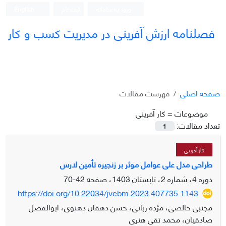
ورود به سامانه
ثبت نام
English
فصلنامه ارزش آفرینی در مدیریت کسب و کار
صفحه اصلی
فهرست مقالات
موضوعات =
کار آفرینی
تعداد مقالات:
1
کار آفرینی
طراحی مدل علی عوامل موثر بر زنجیره تأمین لارس
دوره 4، شماره 2، تابستان 1403، صفحه
42-70
https://doi.org/10.22034/jvcbm.2023.407735.1143
مجتبی خالصی، مژده ربانی، حسن دهقان دهنوی، ابوالفضل
صادقیان، محمد تقی هنری