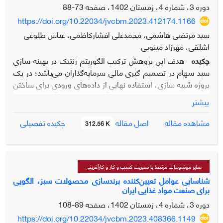
مقوله (اقتصاد و معیشت، برقی‌ساز حمل و نقل، تفکّر فراملی،
دوره 3، شماره 4، زمستان 1402، صفحه
73-88
فناوری به روز، ابتکار و نوآوری، شناسائی بازار، حفظ محیط
https://doi.org/10.22034/jvcbm.2023.412174.1166
زیست، اقدامات زیرساختی، رقابتی کردن اقتصاد و صنعت،
سید مرتضی هاشمی، محمدعلی افشارکاظمی، عباس طلوعی
ریسک و چالش‌پذیری، حکمرانی توسعه‌محور، استراتژی‌ و
اشلقی، مهرزاد مینویی
آینده‌نگری) می‌باشد.
چکیده
هدف این پژوهش ترکیب الگوریتم ژنتیک در بهینه سازی
سبد سهام در تصمیم گیری مالی سرمایه‌گذاران می‌باشد؛ در یک
پروژه شبیه سازی، استفاده نهایی از داده‌های ورودی برای ساختن
مدل شبیه سازی می‎باشد. این فرآیند شامل جمع آوری داده‌های
بیشتر
ورودی، آنالیز کردن داده‌های ورودی و استفاده از این داده‌های
ورودی آنالیز شده در مدل شبیه سازی است. جامعه آماری پژوهش
اصل مقاله
مشاهده مقاله
چکیده تفصیلی
312.56 K
شامل 20 نماد (شرکت) از بین صنایع (وبصادر، وتجارت، اخابر،
فخوز، فارس، بالبر، تپمپی، خساپا، خودرو، سشرق، سصوفی،
شبهرن، شپنا، غپینو، فولاد، قثابت، کسرا، وبانک، ونفت،
ونیکی) و اطلاعات مربوط به قیمت روزانه سهام و میزان شاخص
سایر موضوعات مرتبط با مدیریت کسب و کار و کارآفرینی
روزانه از تاریخ 1 دی ماه 1387 الی 26 دی ماه 1400 به عنوان
شناسایی عوامل تعیین‌کننده برندسازی محصولات سبز، الگویی
برای صنعت مواد غذایی ایران
نمونه در نظر گرفته شد. ابزار جمع آوریاطلاعات و داده‎ها با
استفاده از سایت فیپیران می‎باشد و میزان بتا (ریسک) سهام
دوره 3، شماره 4، زمستان 1402، صفحه
89-108
بصورت ماهیانه با استفاده از نرم افزار اکسل محاسبه و میزان
https://doi.org/10.22034/jvcbm.2023.408366.1149