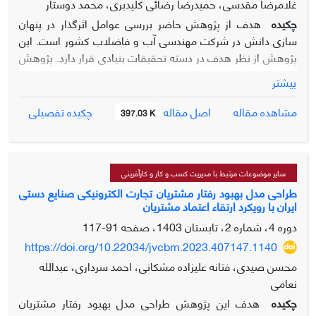
غلامرضا مقدسی، حمیدرضا رضائی کلیدبری، محمد دوستار
چکیده
هدف از پژوهش حاضر بررسی عوامل اثرگذار در پنهان
سازی دانش در شرکت مهندسی آب و فاضلاب کشور است. این
پژوهش از نظر هدف در دسته تحقیقات بنیادی قرار دارد. پژوهش
حاضر با روش روش کیفی و بر پایه رویکرد پدیدارشناسی انجام
بیشتر
شده شده است. روش نمونه گیری در تحقیق حاضر از نوع نمونه
گیری هدفمند و با انجام 18 مصاحبه اشباع نظری حاصل گردید.
اصل مقاله
مشاهده مقاله
چکیده تفصیلی
397.03 K
جهت جمع آوری داده‎ها از مصاحبه‎های نیمه ساختار یافته استفاده
شده است. روش تحلیل داده های بر اساس کدگذاری و مقوله
بندی است. تجزیه و تحلیل داده‎ ها با استفاده از نرم افزار
MAXQDA 2020 انجام گرفت. یافته های تحقیق نشان داد که
سایر موضوعات مرتبط با مدیریت کسب و کار و کارآفرینی
تمامی معیارها مورد تایید قرار گرفته، و مشخص شد که ضریب
طراحی مدل بهبود رفتار مشتریان تجارت الکترونیکی صنایع دستی
ایران با رویکرد ارتقاء اعتماد مشتریان
هماهنگی کندال در هر دور نسبت به دور قبلی بهبود داشته است.
با توجه به تحلیل یافته‎ها تمامی متغیرهای شناسایی شده از
دوره 4، شماره 2، تابستان 1403، صفحه
91-117
اهمیت مناسبی برخوردار بوده و از این رو مدل پدیدارشناسی ارائه
https://doi.org/10.22034/jvcbm.2023.407147.1140
گردید. در نتایج نهایی تحقیق مضامین اصلی با عناوین ، مدیریت
محسن صیدی، فتانه علیزاده مشکانی، احمد سرداری، عبدالله
منابع انسانی، نظام فرآیندی، پنهان سازی دانش، پیامدها،
نعامی
شناسایی گردید که هرمضمون اصلی از چندین زیر مضمون بشرح
چکیده
هدف این پژوهش طراحی مدل بهبود رفتار مشتریان
متن مقاله تشکیل شده است.