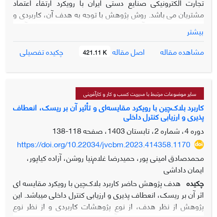
تجارت الکترونیکی صنایع دستی ایران با رویکرد ارتقاء اعتماد
مشتریان می باشد. روش پژوهش با توجه به هدف آن، کاربردی و
از حیث شیوه اجرا، آمیخته (کیفی-کمی) و از نظر روش گردآوری
بیشتر
داده‌ها بخش کیفی از نوع توصیفی-اکتشافی می‎باشد. جامعه
آماری پژوهش در بخش کیفی، شامل 19 نفر از خبرگان که شامل
اصل مقاله
مشاهده مقاله
چکیده تفصیلی
421.11 K
اساتید دانشگاهی رشته مدیریت بازاریابی، صنایع دستی و مدیران
ارشد شرکت های صادرکننده محصولات صنایع دستی ایران می
باشند که با استفاده از نمونه گیری غیرتصادفی و به صورت گلولة
برفی، برای مصاحبه انتخاب شدند. جامعه آماری در بخش کمی،
سایر موضوعات مرتبط با مدیریت کسب و کار و کارآفرینی
شامل 11 نفر از اساتید دانشگاهی رشته مدیریت بازاریابی، صنایع
کاربرد بلاک‌چین با رویکرد مقایسه‌ای و تأثیر آن بر ریسک، انعطاف
پذیری و ارزیابی کنترل داخلی
دستی و مدیران ارشد شرکت های صادرکننده محصولات صنایع
دستی ایران می باشند که با استفاده از نمونه‌گیری غیراحتمالی
دوره 4، شماره 2، تابستان 1403، صفحه
118-138
انتخاب شدند. برای گردآوری اطلاعات در بخش کیفی از مصاحبه
https://doi.org/10.22034/jvcbm.2023.414358.1170
نیمه ساختاریافته استفاده شد. برای تجزیه و تحلیل داده‎ها در بخش
محمدصادق امینی پور، حمیدرضا غلام‌نیا روشن، آزاده کیاپور،
کیفی ابتدا از تحلیل محتوا برای کدگذاری مصاحبه‌ها و در بخش
ایمان داداشی
کمی پژوهش برای مدلسازی ساختاری تفسیری (ISM) از ماتریس
چکیده
هدف پژوهش حاضر کاربرد بلاک‌چین با رویکرد مقایسه ای
خودتعاملی استفاده شد. در بخش کیفی 16 تم فرعی و هفت تم
اثر آن بر ریسک، انعطاف پذیری و ارزیابی کنترل داخلی می­باشد. این
اصلی (شاخص) استخراج شد. در بخش کمی نیز مدلی چهار
پژوهش از نظر هدف، از نوع پژوهشات کاربردی و از نظر نوع
سطحی بدست آمد که تاثیرگذارترین شاخص این مدل ارتباط و