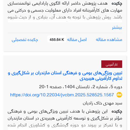
چکیده
هدف پژوهش حاضر ارائه الگوی پارادایمی توانمندسازی
مهارت های کارآفرینانه افراد دارای معلولیت جسمی و حرکتی می
باشد. روش پژوهش با توجه به هدف آن، بنیادی و از حیث شیوه
اجرا، کیفی می باشد. جامعه آماری پژوهش 14 نفر از خبرگان
بیشتر
دانشگاهی، صاحب نظران بهزیستی و معلولان با توانمندی های
کارآفرینی در استان کرمانشاه می باشد. نمونه ها با استفاده از
اصل مقاله
مشاهده مقاله
چکیده تفصیلی
455.64 K
روش نمونه گیری هدفمند انتخاب شدند. گردآوری داده ها از طریق
مصاحبه های نیمه ساختاریافته صورت گرفت. برای تجزیه وتحلیل
داده های پژوهش از روش داده بنیاد و کدگذاری و نرم افزار
MAXQDA استفاده شد. نتایج پژوهش نشان داد که الگوی
کار آفرینی
طراحی شده با 21 شاخص که شامل شرایط علّی (شبکه‌سازی و
تبیین ویژگی‌های بومی و فرهنگی استان مازندران بر شکل‌گیری و
تداوم کارآفرینی هیبریدی
نوآوری، حمایت مالی و قانونی، تسهیلات و زیرساخت‌های
مناسب، آموزش و مهارت‌آموزی)، شرایط زمینه ای (تغییرات
دوره 5، شماره 2، تابستان 1404، صفحه
1-20
اقتصادی، آگاهی و پذیرش، سیاست‌ها و قوانین دولتی،
https://doi.org/10.22034/jvcbm.2025.528525.1567
اقتصادی-اجتماعی)، شرایط مداخله گر (عوامل محیطی و طبیعی،
سید مهدی خاک زادیان
نهادهای مدنی، عوامل فردی و روان‌شناختی، تغییرات اجتماعی و
چکیده
این پژوهش با هدف تبیین ویژگی‌های بومی و فرهنگی
فرهنگی) مقوله محوری (توانمندسازی مهارت های کارآفرینانه
مؤثر بر شکل‌گیری و توسعه کارآفرینی هیبریدی در استان مازندران
معلولین جسمی و حرکتی)، راهبردها (برنامه‌های ارزیابی، طراحی
و با تمرکز بر پیوند دو حوزه گردشگری و کشاورزی انجام شده
برای بازارهای خاص، توسعه مهارت‌های نرم، ترویج مدل‌ های