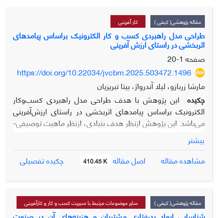
مقاله پژوهشی( کیفی )
کار آفرینی
طراحی مدل راهبردی کسب و کار الکترونیک براساس پیامدهای
اثربخشی در راستای ارزش آفرینی
صفحه
1-20
https://doi.org/10.22034/jvcbm.2025.503472.1496
مارشا زربازو، لیلا آندرواژ، بیتا تبریزیان
چکیده
این پژوهش با هدف طراحی مدل راهبردی کسب‌وکار
الکترونیک براساس پیامدهای اثربخشی در راستای ارزش‌آفرینی
می‌باشد. این پژوهش ازنظر هدف بنیادی، ازنظر ماهیت توصیفی-
تحلیلی و به لحاظ روش، مبتنی بر رویکرد کیفی نظریه‏پردازی
بیشتر
داده‌بنیاد است. ابزار مورد استفاده در این پژوهش مصاحبه و
نمونه آماری شامل 15 نفر از خبرگان دانشگاهی و مدیران
اصل مقاله
مشاهده مقاله
چکیده تفصیلی
410.45 K
کسب‌وکارهای الکترونیک بود. روش نمونه‌گیری انتخاب شده در
این پژوهش نظری بود که از مصاحبه‌های عمیق با خبرگان تا
رسیدن به حد اشباع نظری ادامه پیدا کرد. در فرایند تحلیل، کدگذاری
باز، محوری و انتخابی استفاده گردید و محتوای گزارش‌های مرتبط
مقاله پژوهشی( کیفی )
سایر موضوعات مرتبط با مدیریت کسب و کار و کارآفرینی
و مصاحبه‌ها با استفاده از نرم‌افزار MAXQDA تحلیل شد و 81 کد
شناسایی ابعاد بدرفتاری مشتریان و هزینه‌های آن در صنعت