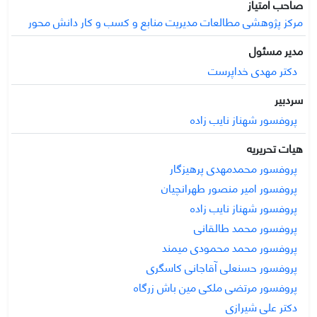
صاحب امتیاز
توسعه و نوآوری محصول، ساختار و فرهنگ سازمانی، محیط و
مرکز پژوهشی مطالعات مدیریت منابع و کسب و کار دانش محور
رقابت، مدیریت تحول و مدیریت داده و هوش تصمیم‌گیری، با
توسعه خدمات بانکداری دیجیتال رابطه‌ای معنادار دارند. در نهایت،
مدیر مسئول
این پژوهش نشان می‌دهد که موفقیت بانک‌ها در گرو عوامل
دکتر مهدی خداپرست
مؤثر بر توسعه دیجیتال است که به‌صورت هوشمندانه،
قابلیت‌های فناورانه پیشرفته را با الزامات استراتژیک، امنیتی،
سردبیر
مشتری‌محوری و چابکی سازمانی تلفیق کند.
پروفسور شهناز نایب زاده
هیات تحریریه
پروفسور محمدمهدی پرهیزگار
پروفسور امیر منصور طهرانچیان
پروفسور شهناز نایب زاده
پروفسور محمد طالقانی
پروفسور محمد محمودی میمند
پروفسور حسنعلی آقاجانی کاسگری
پروفسور مرتضی ملکی مین باش زرگاه
دکتر علی شیرازی