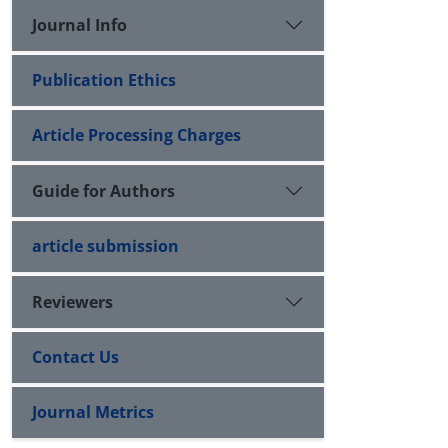
Journal Info
Publication Ethics
Article Processing Charges
Guide for Authors
article submission
Reviewers
Contact Us
Journal Metrics