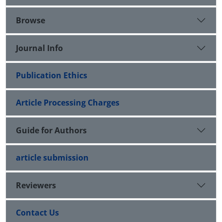
Browse
Journal Info
Publication Ethics
Article Processing Charges
Guide for Authors
article submission
Reviewers
Contact Us