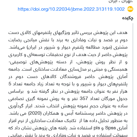
https://doi.org/10.22034/jbme.2022.313119.1002
چکیده
هدف این پژوهش بررسی تاثیر ویژگی‎های پلتفرم‎های کالای دست
دوم بر قصد و نیات وفاداری به برند با نقش میانجی رضایت
مشتری (مورد مطالعه پلتفرم دیوار و شیپور در ایران) می‌باشد.
پژوهش حاضر از حیث هدف از نوع تحقیقات توسعه‌ای و کاربردی
و از نظر روش پژوهش، از دسته پژوهش‌های توصیفی-
همبستگی و مبتنی بر مدل‌سازی معادلات ساختاری است. جامعه
آماری پژوهش حاضر فروشندگان کالاهای دست دوم در
پلتفرم‌های دیوار و شیپور و با توجه به تعداد زیاد جامعه تعداد 5
هزار نفر به عنوان جامعه پژوهش در نظر گرفته شد و براساس
جدول مورگان تعداد 357 نفر و به روش نمونه گیری تصادفی
ساده به عنوان حجم نمونه پژوهش انتخاب شدند. ابزار گردآوری
در پژوهش حاضر پرسشنامه آبس و همکاران (2020) می باشد.
به منظور تحلیل داده ها از تکنیک معادلات ساختاری از نرم افزار
آماری Spss و pls استفاده شد. یافته های پژوهش نشان داد که
سهولت استفاده بر قصد و نیات وفاداری به برند با نقش میانجی