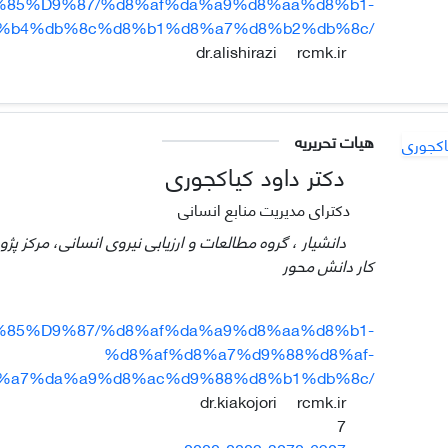
%85%D9%87/%d8%af%da%a9%d8%aa%d8%b1-
%b4%db%8c%d8%b1%d8%a7%d8%b2%db%8c/
rcmk.ir
dr.alishirazi
هیات تحریریه
دکتر داود کیاکجوری
دکترای مدیریت منابع انسانی
دانشیار ، گروه مطالعات و ارزیابی نیروی انسانی، مرکز 
کار دانش محور
%85%D9%87/%d8%af%da%a9%d8%aa%d8%b1-
%d8%af%d8%a7%d9%88%d8%af-
%a7%da%a9%d8%ac%d9%88%d8%b1%db%8c/
rcmk.ir
dr.kiakojori
7