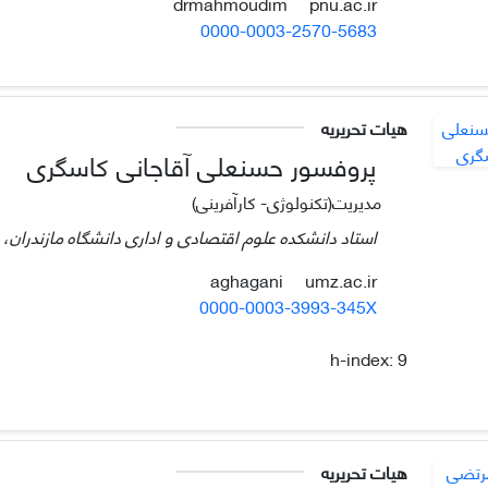
pnu.ac.ir
drmahmoudim
0000-0003-2570-5683
هیات تحریریه
پروفسور حسنعلی آقاجانی کاسگری
مدیریت(تکنولوژی- کارآفرینی)
استاد دانشکده علوم اقتصادی و اداری دانشگاه مازندران، با
umz.ac.ir
aghagani
0000-0003-3993-345X
h-index:
9
هیات تحریریه