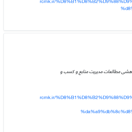
rcmk.ir/%D8%B1%D8%B2%D9%88%D9
%d8
پژوهشی مطالعات مدیریت منابع و کسب و
rcmk.ir/%D8%B1%D8%B2%D9%88%D9
%da%a9%db%8c%d8