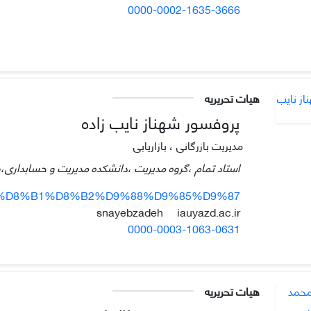
0000-0002-1635-3666
هیات تحریریه
پروفسور شهناز نایب زاده
مدیریت بازرگانی ، بازاریابی
استاد تمام ،گروه مدیریت ،دانشکده مدیریت و حسابداری،واح
page/%D8%B1%D8%B2%D9%88%D9%85%D9%87
iauyazd.ac.ir
snayebzadeh
0000-0003-1063-0631
هیات تحریریه