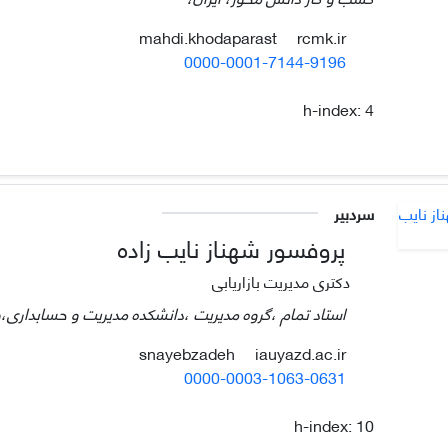
rcmk.ir
mahdi.khodaparast
0000-0001-7144-9196
h-index:
4
سردبیر
پروفسور شهناز نایب زاده
دکتری مدیریت بازاریابی
استاد تمام ،گروه مدیریت ،دانشکده مدیریت و حسابداری،واح
iauyazd.ac.ir
snayebzadeh
0000-0003-1063-0631
h-index:
10