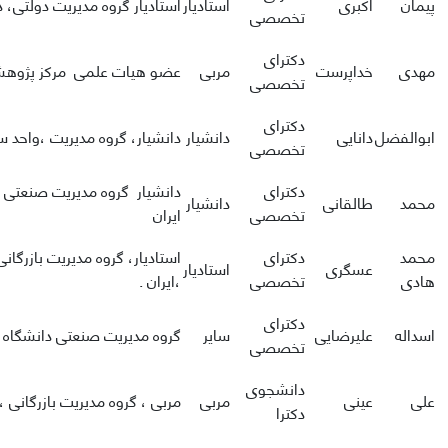
پیمان
اکبری
استادیار
استادیار گروه مدیریت دولتی، دا
تخصصی
دکترای
مهدی
خداپرست
مربی
عضو هیات علمی مرکز پژوه
تخصصی
دکترای
ابوالفضل
دانایی
دانشیار
دانشیار، گروه مدیریت ،واحد س
تخصصی
دکترای
دانشیار گروه مدیریت صنعتی 
محمد
طالقانی
دانشیار
تخصصی
ایران
محمد
دکترای
استادیار، گروه مدیریت بازرگانی
عسگری
استادیار
هادی
تخصصی
،ایران .
دکترای
اسداله
علیرضایی
سایر
گروه مدیریت صنعتی دانشگاه ا
تخصصی
دانشجوی
علی
عینی
مربی
مربی ، گروه مدیریت بازرگانی ، 
دکترا