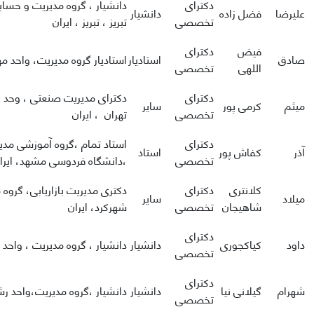
دکترای
دانشیار ، گروه مدیریت و حساب
علیرضا
فضل زاده
دانشیار
تخصصی
تبریز ، تبریز ، ایران
فیض
دکترای
صادق
استادیار
استادیار گروه مدیریت، واحد مه
اللهی
تخصصی
دکترای
دکترای مدیریت صنعتی ، وحد 
میثم
کرمی پور
سایر
تخصصی
تهران ، ایران
دکترای
استاد تمام ،گروه آموزشی مدی
آذر
کفاش پور
استاد
تخصصی
،دانشگاه فردوسی مشهد، ایرا
کلانتری
دکترای
دکتری مدیریت بازاریابی، گروه
میلاد
سایر
شاهیجان
تخصصی
شهرکرد، ایران
دکترای
داود
کیاکجوری
دانشیار
دانشیار ، گروه مدیریت ، واحد
تخصصی
دکترای
شهرام
گیلانی نیا
دانشیار
دانشیار ،گروه مدیریت،واحد رش
تخصصی