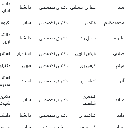
دانشیا
پیمان
غفاری اشتیانی
دکترای تخصصی
دانشیار
ایران
محمدعظیم
فتاحی
دکترای تخصصی
سایر
گروه م
دانشیا
علیرضا
فضل زاده
دکترای تخصصی
دانشیار
تبریز، 
صادق
فیض اللهی
دکترای تخصصی
استادیار
استادی
میثم
کرمی پور
دکترای تخصصی
مربی
دکترای
استاد 
آذر
کفاش پور
دکترای تخصصی
استاد
فردوس
کلانتری
دکتری 
میلاد
دکترای تخصصی
سایر
شاهیجان
شهرکرد
داود
کیاکجوری
دکترای تخصصی
دانشیار
دانشیا
عماد
گل محمدی
دانشجوی دکترا
سایر
مدرس، 