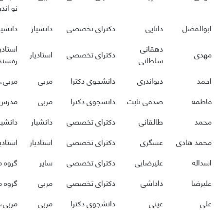
نو اند
ابوالفضل
دانایی
دکترای تخصصی
دانشیار
دانشیا
دهقانی
استادی
مهدی
دکترای تخصصی
استادیار
سلطانی
رفسنجا
احمد
دیواندری
دانشجوی دکترا
مربی
مربی، 
فاطمه
صدقی ثابت
دانشجوی دکترا
مربی
مدرس د
محمد
طالقانی
دکترای تخصصی
دانشیار
دانشیا
محمد هادی
عسگری
دکترای تخصصی
استادیار
استادی
اسداله
علیرضایی
دکترای تخصصی
سایر
گروه م
علیرضا
داداشی
دکترای تخصصی
مربی
گروه م
علی
عینی
دانشجوی دکترا
مربی
مربی، 