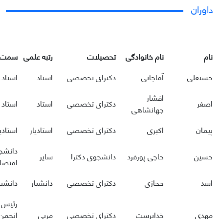
داوران
نام
نام خانوادگی
تحصیلات
رتبه علمی
سمت / 
حسنعلی
آقاجانی
دکترای تخصصی
استاد
استاد،
افشار
اصغر
دکترای تخصصی
استاد
استاد تم
جهانشاهی
پیمان
اکبری
دکترای تخصصی
استادیار
استادی
دانشجو
حسین
حاجی پورفرد
دانشجوی دکترا
سایر
اقتصاد
اسد
حجازی
دکترای تخصصی
دانشیار
دانشیا
رئیس ک
مهدی
خداپرست
دکترای تخصصی
مربی
انجمن 