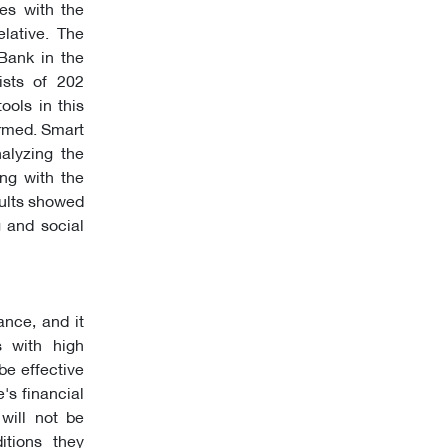
es with the
elative. The
 Bank in the
ists of 202
ools in this
irmed. Smart
alyzing the
ong with the
sults showed
g and social
ance, and it
 with high
 be effective
's financial
 will not be
itions they