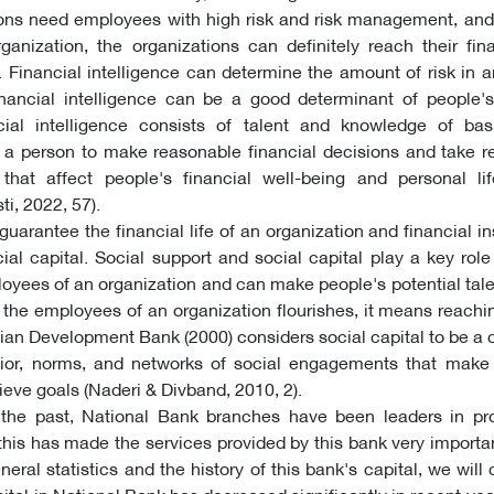
ons need employees with high risk and risk management, and 
anization, the organizations can definitely reach their fin
). Financial intelligence can determine the amount of risk in
financial intelligence can be a good determinant of people'
ncial intelligence consists of talent and knowledge of basi
a person to make reasonable financial decisions and take re
 that affect people's financial well-being and personal li
i, 2022, 57).
guarantee the financial life of an organization and financial in
ial capital. Social support and social capital play a key role 
oyees of an organization and can make people's potential talen
 the employees of an organization flourishes, it means reachi
Asian Development Bank (2000) considers social capital to be a
vior, norms, and networks of social engagements that make i
ieve goals (Naderi & Divband, 2010, 2).
 the past, National Bank branches have been leaders in pr
this has made the services provided by this bank very importan
neral statistics and the history of this bank's capital, we will
ital in National Bank has decreased significantly in recent year