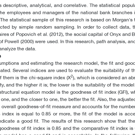
 descriptive, analytical, and correlative. The statistical popul
 the employees and managers of the national bank branches 
he statistical sample of this research is based on Morgan's 
ted by simple random sampling. In order to collect data, th
ires of Popovich et al. (2012), the social capital of Onyx and B
 of Powell (2000) were used. In this research, path analysis, a
analyze the data.
s
umptions and estimating the research model, the fit and goo
ted. Several indices are used to evaluate the suitability of th
2
 them is the chi-square index (X
), which is considered an ab
ty, and the higher it is; the lower is the suitability of the mode
 structural equation model is the goodness of fit index (GFI), 
ne, and the closer to one, the better the fit. Also, the adjust
 an overall goodness-of-fit measure and accounts for the numbe
index is equal to 0.85 or more, the fit of the model is acc
ndicate a good fit. The results of this research show that th
goodness of fit index is 0.85 and the comparative fit index is
 model has a good fit and is acceptable. In the following, 