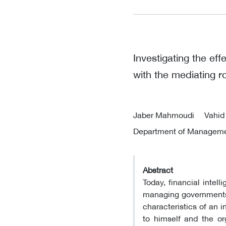
Investigating the eff
with the mediating ro
Jaber Mahmoudi
Vahid
Department of Management
Abstract
Today, financial intel
managing governments a
characteristics of an i
to himself and the org