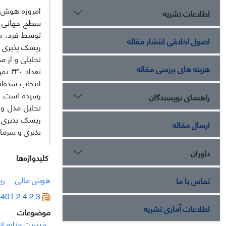
امروزه هوش م
اطلاعات نشریه
سطح جهانی شن
توسط فرد، مز
اصول اخلاقی انتشار مقاله
ریسک پذیری ک
تحلیلی و از 
هزینه های بررسی مقاله
انتخاب شده‌ان
راهنمای نویسندگان
تحلیل مدل و 
ریسک پذیری ک
ارسال مقاله
پذیری و سرمای
داوران
کلیدواژه‌ها
هوش مالی
ری
تماس با ما
401.2.4.2.3
اطلاعات آماری نشریه
موضوعات
مدیریت منابع ا