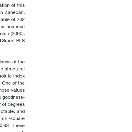
ation of this
in Zahedan,
table of 202
e financial
olen (2000),
nd Smart PLS
dness of the
e structural
solute index
l. One of the
whose values
ed goodness-
r of degrees
eptable, and
e chi-square
 0.93. These
the research