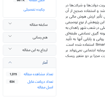
ریت دولت‌ها و شرکت‌ها در
چکیده تفصیلی
د و استفاده صحیح از آن
 تأثیر ارزش هوش مالی بر
این پژوهش از نوع توصیفی
سابقه مقاله
ملی در شعب شهر زاهدان به
اشد که به شیوه نمونه گیری تصادفی طبقه‌ای
هم رسانی
ایی و پایایی آنها به تأیید
رسیده است. جهت تجزیه و تحلیل داده‌ها و انجام معادلات ساختاری از نرم افزار Smart PLS استفاده شده است.
ارجاع به این مقاله
یه اجتماعی نمی‌تواند بر
ت مجزا بر دو متغیر ریسک
آمار
تعداد مشاهده مقاله
1,075
تعداد دریافت فایل
634
اصل مقاله