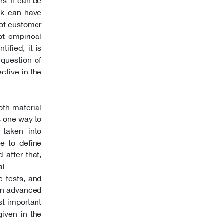
nk can have
 of customer
t empirical
tified, it is
 question of
ective in the
oth material
is one way to
 taken into
ue to define
 after that,
l.
e tests, and
. In advanced
st important
 given in the