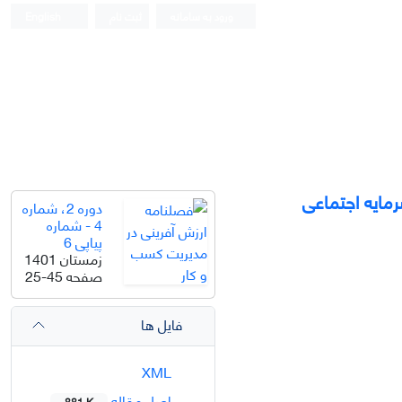
ورود به سامانه
ثبت نام
English
مایه اجتماعی
دوره 2، شماره
4 - شماره
پیاپی 6
زمستان 1401
صفحه
25-45
فایل ها
XML
اصل مقاله
881 K