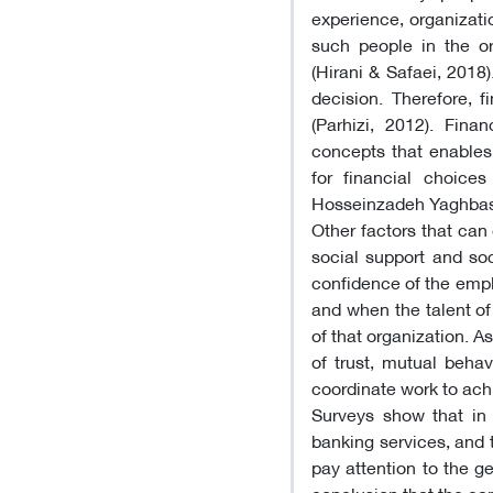
experience, organizati
such people in the org
(Hirani & Safaei, 2018
decision. Therefore, 
(Parhizi, 2012). Fina
concepts that enables 
for financial choices
Hosseinzadeh Yaghbast
Other factors that can 
social support and soc
confidence of the empl
and when the talent of
of that organization. 
of trust, mutual beha
coordinate work to ach
Surveys show that in
banking services, and 
pay attention to the ge
conclusion that the cap