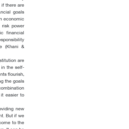
if there are
ancial goals
 an economic
s risk power
c financial
sponsibility
fe (Khani &
stitution are
in the self-
ts flourish,
ng the goals
 combination
t easier to
oviding new
t. But if we
 come to the
s. It can be