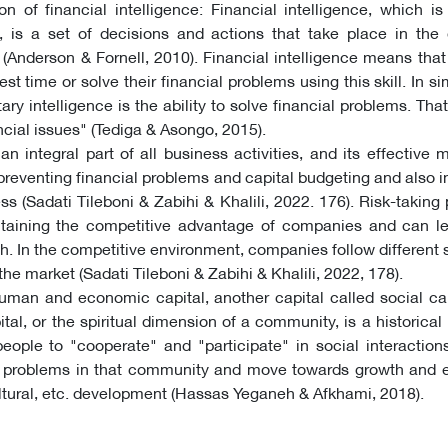
ion of financial intelligence: Financial intelligence, which is
, is a set of decisions and actions that take place in the 
Anderson & Fornell, 2010). Financial intelligence means tha
st time or solve their financial problems using this skill. In s
y intelligence is the ability to solve financial problems. That 
cial issues" (Tediga & Asongo, 2015).
an integral part of all business activities, and its effectiv
 preventing financial problems and capital budgeting and also 
s (Sadati Tileboni & Zabihi & Khalili, 2022. 176). Risk-taking 
ntaining the competitive advantage of companies and can l
. In the competitive environment, companies follow different s
the market (Sadati Tileboni & Zabihi & Khalili, 2022, 178).
human and economic capital, another capital called social cap
tal, or the spiritual dimension of a community, is a historical 
ople to "cooperate" and "participate" in social interactions
 problems in that community and move towards growth and e
ultural, etc. development (Hassas Yeganeh & Afkhami, 2018).