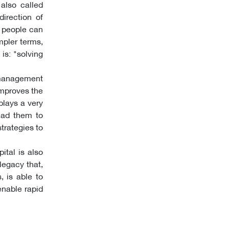
 also called
direction of
t people can
impler terms,
is: "solving
e management
improves the
plays a very
ead them to
trategies to
ital is also
legacy that,
, is able to
nable rapid