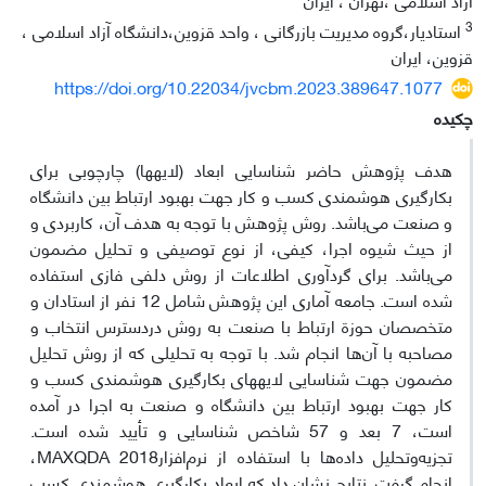
3
استادیار،گروه مدیریت بازرگانی ، واحد قزوین،دانشگاه آزاد اسلامی ،
قزوین، ایران
https://doi.org/10.22034/jvcbm.2023.389647.1077
چکیده
هدف پژوهش حاضر شناسایی ابعاد (لایه‎ها) چارچوبی برای
بکارگیری هوشمندی کسب و کار جهت بهبود ارتباط بین دانشگاه
و صنعت می‌باشد. روش پژوهش با توجه به هدف آن، کاربردی و
از حیث شیوه اجرا، کیفی، از نوع توصیفی و تحلیل مضمون
می‌باشد. برای گردآوری اطلاعات از روش دلفی فازی استفاده
شده است. جامعه آماری این پژوهش شامل 12 نفر از استادان و
متخصصان حوزة ارتباط با صنعت به روش دردسترس انتخاب و
مصاحبه با آن‌ها انجام شد. با توجه به تحلیلی که از روش تحلیل
مضمون جهت شناسایی لایه‎های بکارگیری هوشمندی کسب و
کار جهت بهبود ارتباط بین دانشگاه و صنعت به اجرا در آمده
است، 7 بعد و 57 شاخص شناسایی و تأیید شده است.
تجزیه‌وتحلیل داده‌ها با استفاده از نرم‌افزارMAXQDA 2018،
انجام گرفت. نتایج نشان داد که ابعاد بکارگیری هوشمندی کسب