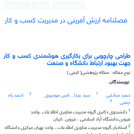
ورود به سامانه
ثبت نام
English
فصلنامه ارزش آفرینی در مدیریت کسب و کار
طراحی چارچوبی برای بکارگیری هوشمندی کسب و کار
جهت بهبود ارتباط دانشگاه و صنعت
نوع مقاله : مقاله پژوهشی( کیفی )
نویسندگان
2
1
حمید صادقی
سید عبدا... امین موسوی
احمد راه
3
چمنی
1
دانشجوی دکتری گروه مدیریت فناوری اطلاعات ،واحد
قزوین،دانشگاه آزاد اسلامی ، قزوین ،ایران
2
استادیار،گروه مدیریت فناوری اطلاعات ، واحد تهران مرکزی،دانشگاه
آزاد اسلامی ،تهران ، ایران