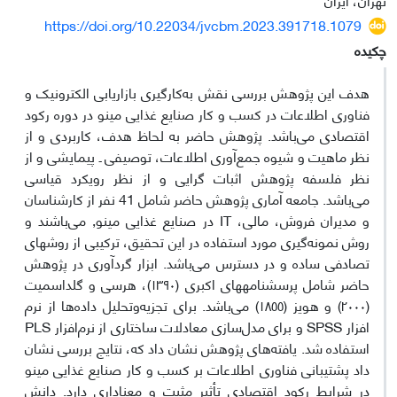
https://doi.org/10.22034/jvcbm.2023.391718.1079
چکیده
هدف این پژوهش بررسی نقش به‌کارگیری بازاریابی الکترونیک و
فناوری اطلاعات در کسب و کار صنایع غذایی مینو در دوره رکود
اقتصادی می‌باشد. پژوهش حاضر به لحاظ هدف، کاربردی و از
نظر ماهیت و شیوه جمع‌آوری اطلاعات، توصیفی ـ پیمایشی و از
نظر فلسفه پژوهش اثبات گرایی و از نظر رویکرد قیاسی
می‌باشد. جامعه آماری پژوهش حاضر شامل 41 نفر از کارشناسان
و مدیران فروش، مالی، IT در صنایع غذایی مینو, می‌باشند و
روش نمونه‌گیری مورد استفاده در این تحقیق، ترکیبی از روش­های
تصادفی ساده و در دسترس می‌باشد. ابزار گردآوری در پژوهش
حاضر شامل پرسشنامه‎های اکبری (۱۳۹۰)، هرسی و گلداسمیت
(۲۰۰۰) و هویز (١٨٥٥) می‌باشد. برای تجزیه‌وتحلیل داده‌ها از نرم
افزار SPSS و برای مدل‌سازی معادلات ساختاری از نرم‌افزار PLS
استفاده شد. یافته‌های پژوهش نشان داد که، نتایج بررسی نشان
داد پشتیبانی فناوری اطلاعات بر کسب و کار صنایع غذایی مینو
در شرایط رکود اقتصادی تأثیر مثبت و معناداری دارد. دانش