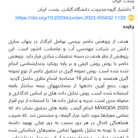
3
دانشیار گروه مدیریت، دانشگاه گیلان، رشت، ایران
https://doi.org/10.22034/jvcbm.2023.405632.1133
چکیده
هدف از پژوهش حاضر بررسی عوامل اثرگذار در پنهان سازی
دانش در شرکت مهندسی آب و فاضلاب کشور است. این
پژوهش از نظر هدف در دسته تحقیقات بنیادی قرار دارد. پژوهش
حاضر با روش روش کیفی و بر پایه رویکرد پدیدارشناسی انجام
شده شده است. روش نمونه گیری در تحقیق حاضر از نوع نمونه
گیری هدفمند و با انجام 18 مصاحبه اشباع نظری حاصل گردید.
جهت جمع آوری داده‎ها از مصاحبه‎های نیمه ساختار یافته
استفاده شده است. روش تحلیل داده های بر اساس کدگذاری و
مقوله بندی است. تجزیه و تحلیل داده‎ ها با استفاده از نرم افزار
MAXQDA 2020 انجام گرفت. یافته های تحقیق نشان داد که
تمامی معیارها مورد تایید قرار گرفته، و مشخص شد که ضریب
هماهنگی کندال در هر دور نسبت به دور قبلی بهبود داشته
است. با توجه به تحلیل یافته‎ها تمامی متغیرهای شناسایی شده
از اهمیت مناسبی برخوردار بوده و از این رو مدل پدیدارشناسی