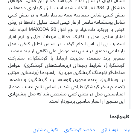
متشکل از 384 نفر انتخاب شده است. ابزار گردآوری داده‌ها در
بخش کیفی شامل مصاحبه نیمه ساختار یافته و در بخش کمی
شامل پرسشنامه حاصل از فاز کیفی است. تحلیل داده‌ها در روش
کیفی با رویکرد داده‌بنیاد و نرم افزار MAXQDA 20 انجام شد.
اعتبار سنجی مدل با تکنیک حداقل مربعات جزئی و نرم افزار
اسمارت پی.آل. اس انجام گرفت. بر اساس تحلیل کیفی، مدل
پارادایمی تحقیق در شش بعد عوامل علی (گاهی از برند مقصد،
تصویر برند مقصد، مدیریت ارتباط با گردشگران، مشارکت
گردشگران)، شرایط زمینه‌ای (زیرساخت‌های گردشگری)، عوامل
مداخله‌گر (فرهنگ گردشگری میزبان)، راهبردها (برندسازی مبتنی
بر نوستالژی)، پدیده محوری (توسعه برند گردشگری) و پیامدها
(تصمیم سفر گردشگر) طراحی شد. بر اساس نتایج بدست آمده از
اعتبارسنجی مدل در بخش کمی مشخص شد که مدل پیشنهادی
این تحقیق از اعتبار مناسبی برخوردار است.
کلیدواژه‌ها
برند
نوستالژی
مقصد گردشگری
نگرش مشتری