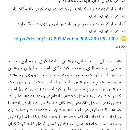
3
دانشیار گروه مدیریت کارآفرینی، واحد تهران مرکزی، دانشگاه آزاد
اسلامی، تهران، ایران
4
دانشیار گروه مدیریت دولتی، واحد تهران مرکزی، دانشگاه آزاد
اسلامی، تهران، ایران
https://doi.org/10.22034/jvcbm.2023.399428.1097
چکیده
هدف اصلی از انجام این پژوهش، ارائه الگوی برندسازی مقصد
مبتنی بر نوستالژی صنعت گردشگری است، بنابراین پژوهش
حاضر از نظر هدف در حیطه تحقیقات کاربردی-توسعه‌ای
می‌باشد. همچنین پژوهش حاضر بر اساس ماهیت و روش، یک
پژوهش توصیفی-پیمایشی با رویکرد آمیخته (کیفی-کمی) است
که از لحاظ زمانی به شکل مقطعی انجام می‌شود. نمونه آماری در
بخش کیفی شامل 30 نفر از خبرگان دانشگاهی و بازار در رابطه با
صنعت گردشگری می‌باشد که به صورت هدفمند غیرتصادفی و
در نهایت با تعداد 30 نفر مصاحبه نیمه ساختاریافته اشباع نظری
رسیده است. جامعه آماری در بخش کمی شامل کلیه گردشگران
استان تهران در سال 1401 می‌باشد که از این میان، نمونه‌ای