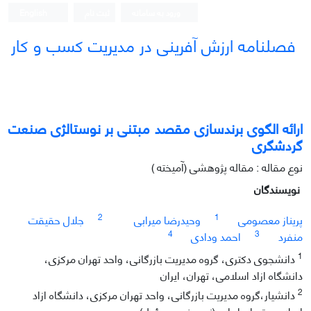
ورود به سامانه
ثبت نام
English
فصلنامه ارزش آفرینی در مدیریت کسب و کار
ارائه الگوی برندسازی مقصد مبتنی بر نوستالژی صنعت
گردشگری
نوع مقاله : مقاله پژوهشی (آمیخته )
نویسندگان
2
1
پریناز معصومی
وحیدرضا میرابی
جلال حقیقت
4
3
منفرد
احمد ودادی
1
دانشجوی دکتری، گروه مدیریت بازرگانی، واحد تهران مرکزی،
دانشگاه ازاد اسلامی، تهران، ایران
2
دانشیار،گروه مدیریت بازرگانی، واحد تهران مرکزی، دانشگاه ازاد
اسلامی،تهران ایران. (نویسنده مسئول)