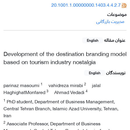
20.1001.1.00000000.1403.4.4.2.7
موضوعات
مدیریت بازرگانی
عنوان مقاله
English
Development of the destination branding model
based on tourism industry nostalgia
نویسندگان
English
1
2
parinaz masoumi
vahidreza mirabi
jalal
3
4
HaghighatMonfared
Ahmad Vedadi
1
PhD student, Department of Business Management,
Central Tehran Branch, Islamic Azad University, Tehran,
Iran
2
Associate Professor, Department of Business