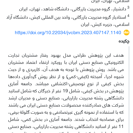
3
دانشیار، گروه مدیریت بازرگانی، دانشگاه شاهد، تهران، ایران
4
استادیار گروه مدیریت بازرگانی، واحد بین المللی کیش، دانشگاه آزاد
اسلامی، جزیره کیش، ایران
https://doi.org/10.22034/jvcbm.2023.407147.1140
چکیده
هدف این پژوهش طراحی مدل بهبود رفتار مشتریان تجارت
الکترونیکی صنایع دستی ایران با رویکرد ارتقاء اعتماد مشتریان
می باشد. روش پژوهش با توجه به هدف آن، کاربردی و از حیث
شیوه اجرا، آمیخته (کیفی-کمی) و از نظر روش گردآوری داده‌ها
بخش کیفی از نوع توصیفی-اکتشافی می‎باشد. جامعه آماری
پژوهش در بخش کیفی، شامل 19 نفر از خبرگان که شامل اساتید
دانشگاهی رشته مدیریت بازاریابی، صنایع دستی و مدیران ارشد
شرکت های صادرکننده محصولات صنایع دستی ایران می باشند
که با استفاده از نمونه گیری غیرتصادفی و به صورت گلولة برفی،
برای مصاحبه انتخاب شدند. جامعه آماری در بخش کمی، شامل
11 نفر از اساتید دانشگاهی رشته مدیریت بازاریابی، صنایع دستی
و مدیران ارشد شرکت های صادرکننده محصولات صنایع دستی