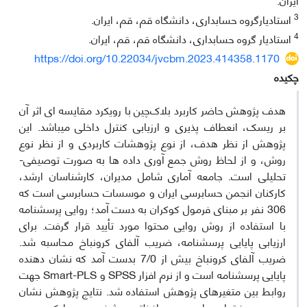
3
استادیارگروه حسابداری، دانشگاه قم، قم، ایران.
4
استادیار گروه حسابداری، دانشگاه قم، قم، ایران.
https://doi.org/10.22034/jvcbm.2023.414358.1170
چکیده
هدف پژوهش حاضر کاربرد بلاک‌چین با رویکرد مقایسه ای اثر آن
بر ریسک، انعطاف پذیری و ارزیابی کنترل داخلی می­باشد. این
پژوهش از نظر هدف، از نوع پژوهشات کاربردی و از نظر نوع
روش، و از لحاظ روش جمع آوری داده ها به صورت توصیفی-
تحلیلی است. جامعه آماری شامل مدیران، کارشناسان ارشد،
کارکنان انجمن حسابرسی ایران و موسسات حسابرسی است که
306 نفر بر مبنای فرمول کوکران به دست آمد؛ روایی پرسشنامه
با استفاده از روش روایی محتوا مورد تأیید قرار گرفت. برای
ارزیابی پایایی پرسشنامه، ضریب آلفای کرونباخ محاسبه شد.
ضریب آلفای کرونباخ بیش از 7/0 بدست آمد که نشان دهنده
پایایی پرسشنامه است و از نرم افزار SPSS و Smart-PLS جهت
روابط بین متغیرهای پژوهش استفاده شد. نتایج پژوهش نشان
می دهد فقدان چارچوب محافظتی مشخص در بلاک‌چین بر