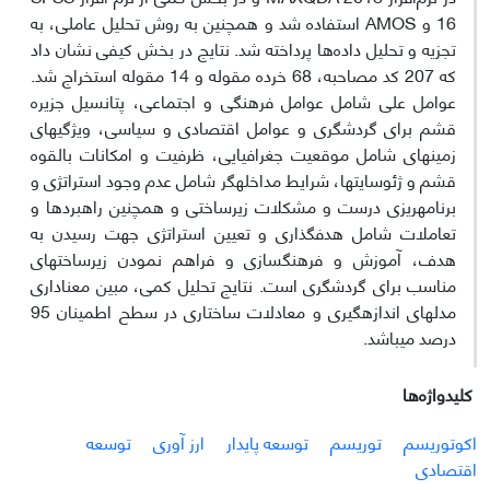
16 و AMOS استفاده شد و همچنین به روش تحلیل عاملی، به
تجزیه و تحلیل داده‌ها پرداخته شد. نتایج در بخش کیفی نشان داد
که 207 کد مصاحبه، 68 خرده مقوله و 14 مقوله استخراج شد.
عوامل علی شامل عوامل فرهنگی و اجتماعی، پتانسیل جزیره
قشم برای گردشگری و عوامل اقتصادی و سیاسی، ویژگی­های
زمینه­ای شامل موقعیت جغرافیایی، ظرفیت و امکانات بالقوه
قشم و ژئوسایت­ها، شرایط مداخله­گر شامل عدم وجود استراتژی و
برنامه­ریزی درست و مشکلات زیرساختی و همچنین راهبردها و
تعاملات شامل هدف­گذاری و تعیین استراتژی جهت رسیدن به
هدف، آموزش و فرهنگ­سازی و فراهم نمودن زیرساخت­های
مناسب برای گردشگری است. نتایج تحلیل کمی، مبین معناداری
مدل­های اندازه­گیری و معادلات ساختاری در سطح اطمینان 95
درصد می­باشد.
کلیدواژه‌ها
اکوتوریسم
توریسم
توسعه پایدار
ارز آوری
توسعه
اقتصادی