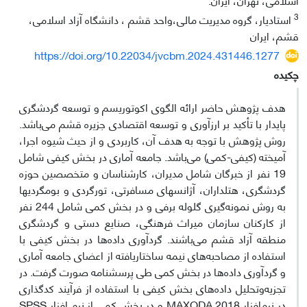
3
استادیار، گروه مدیریت مالی،واحد قشم ، دانشگاه آزاد اسلامی،
قشم، ایران
https://doi.org/10.22034/jvcbm.2024.431446.1277
چکیده
هدف پژوهش حاضر ارائه الگوی اکوتوریسم و توسعه گردشگری
پایدار با تأکید بر ارزآوری و توسعه اقتصادی جزیره قشم می‌باشد.
روش پژوهش با توجه به هدف آن، کاربردی و از حیث شیوه اجرا،
آمیخته (کیفی-کمی) می‌باشد. جامعه آماری در بخش کیفی شامل
19 نفر از خبرگان شامل مدیران، کارشناسان و متخصصین حوزه
گردشگری، هتلداران، آژانس­های مسافرتی، تورگردی و بوم­گردی­ها
به روش نمونه‌گیری گلوله برفی و در بخش کمی شامل 244 نفر
از کارکنان سازمان میراث فرهنگی، صنایع دستی و گردشگری
منطقه آزاد قشم می‌باشند. گرد‌آوری داده‌ها در بخش کیفی با
استفاده از مصاحبه‌های نیمه ساختاریافته از اعضای جامعه آماری
و گرد‌آوری داده‌ها در بخش کمی طی پرسشنامه صورت گرفت. در
تجزیه‌وتحلیل داده‌های بخش کیفی با استفاده از فرآیند کدگذاری
در نرم‌افزار MAXQDA 2018 و در بخش کمی از نرم افزار SPSS