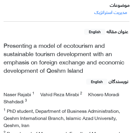
موضوعات
مدیریت استراتژیک
عنوان مقاله
English
Presenting a model of ecotourism and
sustainable tourism development with an
emphasis on foreign exchange and economic
development of Qeshm Island
نویسندگان
English
1
2
Naser Rajabi
Vahid Reza Mirabi
Khosro Moradi
3
Shahdadi
1
PhD student, Department of Business Administration,
Qeshm International Branch, Islamic Azad University,
Qeshm, Iran
2