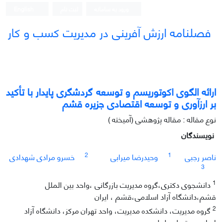
ورود به سامانه
ثبت نام
English
فصلنامه ارزش آفرینی در مدیریت کسب و کار
ارائه الگوی اکوتوریسم و توسعه گردشگری پایدار با تأکید
بر ارزآوری و توسعه اقتصادی جزیره قشم
نوع مقاله : مقاله پژوهشی (آمیخته )
نویسندگان
2
1
ناصر رجبی
وحیدرضا میرابی
خسرو مرادی شهدادی
3
1
دانشجوی دکتری،گروه مدیریت بازرگانی ،واحد بین الملل
قشم،دانشگاه آزاد اسلامی،قشم ، ایران
2
گروه مدیریت، دانشکده مدیریت، واحد تهران مرکز، دانشگاه آزاد
اسلامی، تهران، ایران.