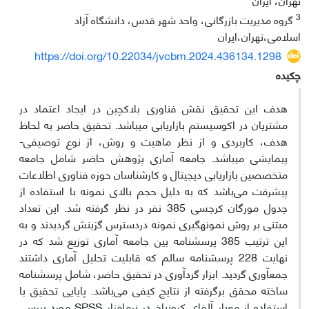
3
گروه مدیریت بازرگانی، واحد شهر قدس، دانشگاه آزاد
اسلامی،تهران،ایران
https://doi.org/10.22034/jvcbm.2024.436134.1298
چکیده
هدف این تحقیق نقش فناوری بلاکچین در ایجاد اعتماد در
مشتریان در اکوسیستم بازاریابی می‎باشد. تحقیق حاضر به لحاظ
هدف، کاربردی و از نظر ماهیت و روش، از نوع توصیفی-
پیمایشی می‎باشد. جامعه آماری پژوهش حاضر شامل جامعه
متخصصین بازاریابی دیجیتال و کارشناسان حوزه فناوری اطلاعات
پیشرفت می‌باشد که به دلیل حجم بالای نمونه با استفاده از
جدول مورگان کرجسی 385 نفر در نظر گرفته شد. این تعداد
مبتنی بر روش نمونه­گیری نمونه دردسترس گزینش گردیدند و به
این ترتیب 385 پرسشنامه بین جامعه آماری توزیع شد که در
نهایت 228 پرسشنامه سالم که قابلیت تحلیل آماری داشتند
جمع­آوری گردید. ابزار گردآوری در تحقیق حاضر، شامل پرسشنامه
ساخته محقق برگرفته از نتایج کیفی می‌باشد. پایایی تحقیق با
استفاده از معیار آلفای کرونباخ در نرم­افزار SPSS مورد بررسی