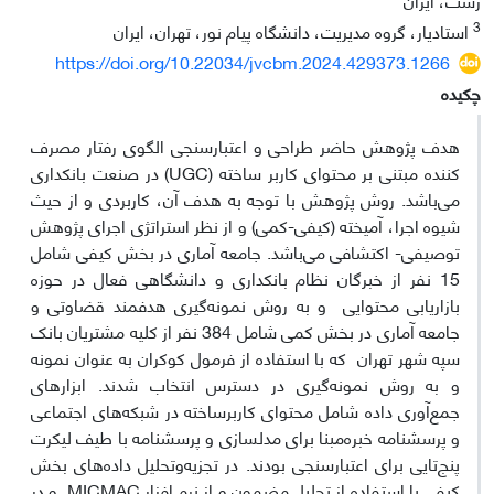
3
استادیار، گروه مدیریت، دانشگاه پیام نور، تهران، ایران
https://doi.org/10.22034/jvcbm.2024.429373.1266
چکیده
هدف پژوهش حاضر طراحی و اعتبارسنجی الگوی رفتار مصرف
کننده مبتنی بر محتوای کاربر ساخته (UGC) در صنعت بانکداری
می‌باشد. روش پژوهش با توجه به هدف آن، کاربردی و از حیث
شیوه اجرا، آمیخته (کیفی-کمی) و از نظر استراتژی اجرای پژوهش
توصیفی- اکتشافی می‌باشد. جامعه آماری در بخش کیفی شامل
15 نفر از خبرگان نظام بانکداری و دانشگاهی فعال در حوزه
بازاریابی محتوایی و به روش نمونه‌گیری هدفمند قضاوتی و
جامعه آماری در بخش کمی شامل 384 نفر از کلیه مشتریان بانک
سپه شهر تهران که با استفاده از فرمول کوکران به عنوان نمونه
و به روش نمونه‌گیری در دسترس انتخاب شدند. ابزارهای
جمع‌آوری داده شامل محتوای کاربرساخته در شبکه‌های اجتماعی
و پرسشنامه خبره‌مبنا برای مدلسازی و پرسشنامه با طیف لیکرت
پنج‌تایی برای اعتبارسنجی بودند. در تجزیه‌وتحلیل داده‌های بخش
کیفی با استفاده از تحلیل مضمون و از نرم افزار MICMAC و در