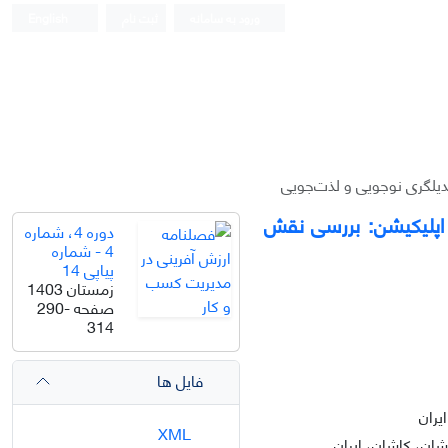
ورود به سامانه
ثبت نام
English
عدیلگری نوجویی و لذت‌جویی
ر اپلیکیشن: بررسی نقش
دوره 4، شماره
4 - شماره
پیاپی 14
زمستان 1403
صفحه
290-
314
فایل ها
یران
XML
شان، کاشان، ایران