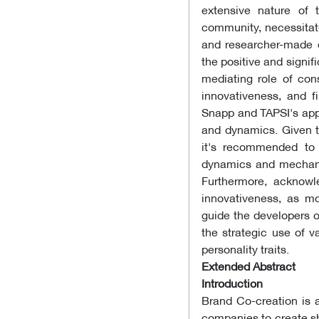
extensive nature of 
community, necessitate
and researcher-made 
the positive and signif
mediating role of con
innovativeness, and f
Snapp and TAPSI's app
and dynamics. Given th
it's recommended to
dynamics and mechanic
Furthermore, acknowle
innovativeness, as mo
guide the developers of
the strategic use of 
personality traits.
Extended 
Introduction
Brand Co-creation is 
companies to create sh