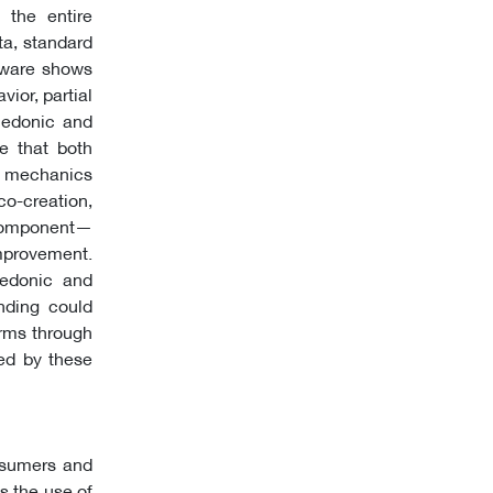
 the entire
ta, standard
tware shows
ior, partial
hedonic and
e that both
e mechanics
co-creation,
 component—
improvement.
hedonic and
anding could
orms through
ted by these
nsumers and
s the use of