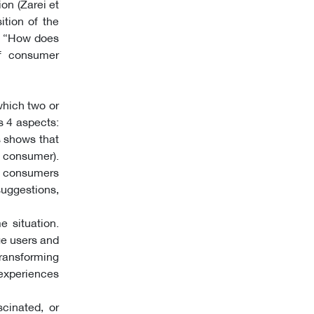
on (Zarei et
ition of the
n: “How does
of consumer
which two or
s 4 aspects:
s shows that
 consumer).
, consumers
suggestions,
 situation.
ge users and
ransforming
 experiences
cinated, or