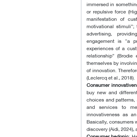
immersed in something 
or repulsive force (H
manifestation of cu
motivational stimuli”
advertising, provi
engagement is “a psy
experiences of a cust
relationship” (Brodie
themselves by involvin
of innovation. Therefo
(Leclercq et al., 2018).
Consumer innovativen
buy new and different
choices and patterns,
and services to mee
innovativeness as an 
Basically, consumers w
discovery (Aidi, 2024),
Consumer hedonic
: H