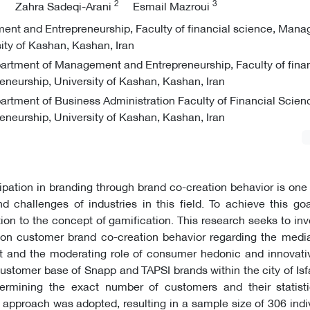
1
2
3
Zahra Sadeqi-Arani
Esmail Mazroui
nt and Entrepreneurship, Faculty of financial science, Man
ity of Kashan, Kashan, Iran
partment of Management and Entrepreneurship, Faculty of finan
eurship, University of Kashan, Kashan, Iran
artment of Business Administration Faculty of Financial Scien
eurship, University of Kashan, Kashan, Iran
ipation in branding through brand co-creation behavior is one
 challenges of industries in this field. To achieve this goal
tion to the concept of gamification. This research seeks to inv
 on customer brand co-creation behavior regarding the media
and the moderating role of consumer hedonic and innovati
ustomer base of Snapp and TAPSI brands within the city of Is
ermining the exact number of customers and their statisti
pproach was adopted, resulting in a sample size of 306 indi