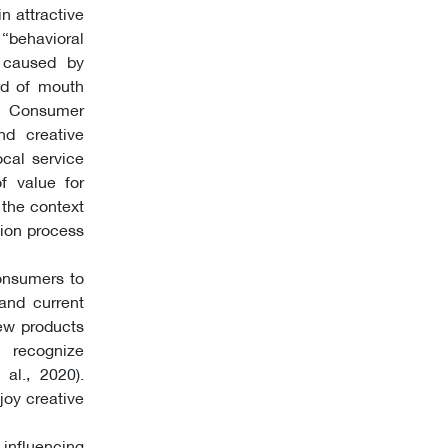
n attractive
“behavioral
 caused by
rd of mouth
. Consumer
nd creative
cal service
of value for
 the context
tion process
consumers to
and current
ew products
 recognize
al., 2020).
joy creative
 influencing