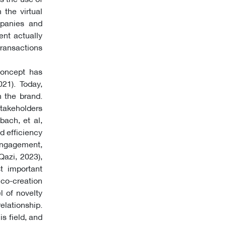
 the virtual
mpanies and
ent actually
ransactions
concept has
021). Today,
 the brand.
stakeholders
ach, et al,
d efficiency
 engagement,
Qazi, 2023),
t important
co-creation
l of novelty
elationship.
s field, and