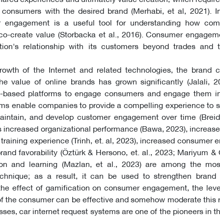
consumers with the desired brand (Merhabi, et al, 2021). In
r engagement is a useful tool for understanding how co
 co-create value (Storbacka et al., 2016). Consumer engagem
tion's relationship with its customers beyond trades and t
rowth of the Internet and related technologies, the brand 
e value of online brands has grown significantly (Jalali, 2
-based platforms to engage consumers and engage them in
rms enable companies to provide a compelling experience to 
aintain, and develop customer engagement over time (Breidb
s increased organizational performance (Bawa, 2023), increase
 training experience (Trinh, et. al, 2023), increased consumer
rand favorability (Öztürk & Hersono, et. al., 2023; Mariyum & 
ion and learning (Mazlan, et al., 2023) are among the mos
chnique; as a result, it can be used to strengthen brand 
the effect of gamification on consumer engagement, the leve
f the consumer can be effective and somehow moderate this r
es, car internet request systems are one of the pioneers in thi