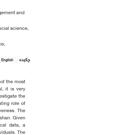
agement and
cial science,
ce,
چکیده
English
 of the most
, it is very
estigate the
ting role of
veness. The
fahan. Given
cal data, a
viduals. The