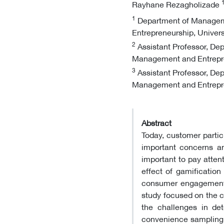
Rayhane Rezagholizade
1
Department of Manageme
Entrepreneurship, Univers
2
Assistant Professor, De
Management and Entrepren
3
Assistant Professor, Dep
Management and Entrepren
Abstract
Today, customer partic
important concerns and
important to pay atten
effect of gamification
consumer engagement 
study focused on the c
the challenges in det
convenience sampling a