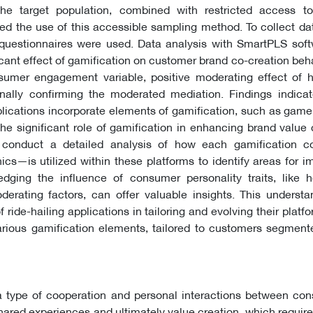
the target population, combined with restricted access to
d the use of this accessible sampling method. To collect da
questionnaires were used. Data analysis with SmartPLS sof
icant effect of gamification on customer brand co-creation behav
sumer engagement variable, positive moderating effect of 
inally confirming the moderated mediation. Findings indicat
lications incorporate elements of gamification, such as gam
e significant role of gamification in enhancing brand value 
 conduct a detailed analysis of how each gamification
s—is utilized within these platforms to identify areas for 
dging the influence of consumer personality traits, like 
derating factors, can offer valuable insights. This underst
 ride-hailing applications in tailoring and evolving their platf
various gamification elements, tailored to customers segmen
Abstract
a type of cooperation and personal interactions between co
ared experiences and ultimately value creation, which require