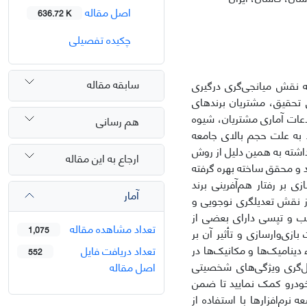
اصل مقاله
636.72 K
چکیده تفصیلی
سابقه مقاله
به نقش میانجی‌گری درگیری
تحقیق، مشتریان برندهای
عات آماری مشتریان، شیوه
هم رسانی
ن) انتخاب شد. به علت حجم بالای جامعه
شته به همین دلیل از روش
ارجاع به این مقاله
د و محقق ساخته بهره گرفته
زی بر رفتار هم‌آفرینی برند
آمار
ز نقش تعدیلگری نوجویی و
نب و تپسی دارای بعضی از
تعداد مشاهده مقاله
1,075
ازی‌وارسازی و تأثیر آن بر
 دینامیک‌ها و مکانیک‌ها در
تعداد دریافت فایل
552
‌گری ویژگی‌های شخصیتی
اصل مقاله
خودرو کمک نمایید تا ضمن
رم‌افزارها با استفاده از