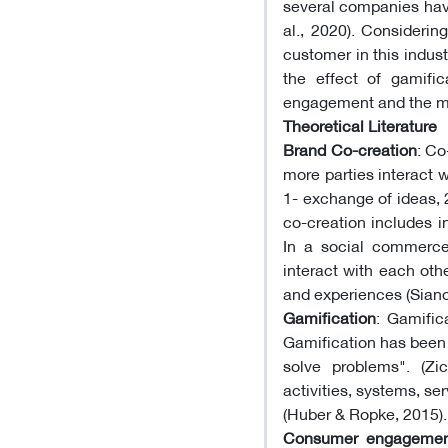
several companies have 
al., 2020). Considerin
customer in this indus
the effect of gamifi
engagement and the mo
Theoretical Literature
Brand Co-creation
: Co
more parties interact w
1- exchange of ideas, 
co-creation includes 
In a social commerce
interact with each oth
and experiences (Siano 
Gamification
: Gamific
Gamification has been
solve problems". (Zi
activities, systems, se
(Huber & Ropke, 2015).
Consumer engagemen