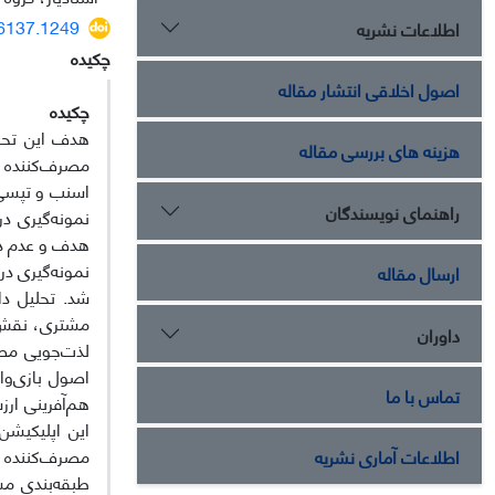
26137.1249
اطلاعات نشریه
چکیده
اصول اخلاقی انتشار مقاله
چکیده
هدف این تحقی
هزینه های بررسی مقاله
مصرف‌کننده 
اسنب و تپسی 
راهنمای نویسندگان
هدف و عدم دس
نمونه‌گیری در
ارسال مقاله
شد. تحلیل داده
مشتری، نقش م
داوران
لذت‌جویی مصر
اصول بازی‌وار
تماس با ما
هم‌آفرینی ارز
این اپلیکیش
مصرف‌کننده م
اطلاعات آماری نشریه
طبقه‌بندی مش