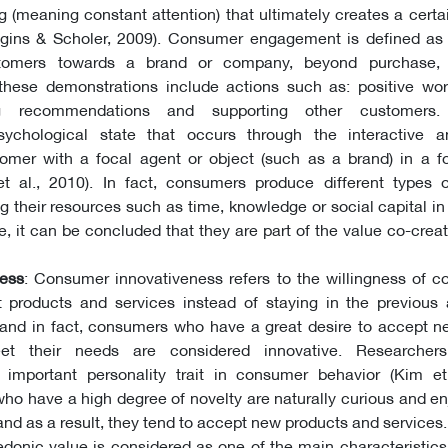
(meaning constant attention) that ultimately creates a certai
iggins & Scholer, 2009). Consumer engagement is defined as 
stomers towards a brand or company, beyond purchase,
; these demonstrations include actions such as: positive wo
ding recommendations and supporting other customers
chological state that occurs through the interactive a
omer with a focal agent or object (such as a brand) in a fo
 et al., 2010). In fact, consumers produce different types 
g their resources such as time, knowledge or social capital in
re, it can be concluded that they are part of the value co-crea
ess
: Consumer innovativeness refers to the willingness of 
 products and services instead of staying in the previous 
 and in fact, consumers who have a great desire to accept n
t their needs are considered innovative. Researchers
important personality trait in consumer behavior (Kim et 
ho have a high degree of novelty are naturally curious and en
 and as a result, they tend to accept new products and services.
edonic value is considered as one of the main characteristics