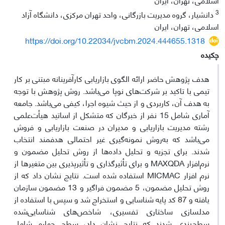
3
دانشیار، گروه مدیریت بازرگانی، واحد تهران مرکزی، دانشگاه آزاد
اسلامی، تهران، ایران
https://doi.org/10.22034/jvcbm.2024.444655.1318
چکیده
هدف پژوهش حاضر ارائه الگوی بازاریابی کارآفرینانه مبتنی بر کار
تیمی با تاکید بر شرکت‌های نوپا می‌باشد. روش پژوهش با توجه
به هدف آن، کاربردی و از حیث شیوه اجرا، کیفی می‌باشد. جامعه
آماری شامل 15 نفر از خبرگان که متشکل از اساتید هیأت‌‌علمی
رشته مدیریت بازاریابی و مدیران در صنعت بازاریابی و فروش
می‌باشد که به‌روش نمونه‌گیری غیر احتمالی هدفمند انتخاب
شدند. برای تجزیه و تحلیل داده‌ها از روش تحلیل مضمون و
نرم‌افزار MAXQDA و برای تأثیرگذاری و تأثیرپذیری بین متغیرها از
نرم افزار MICMAC استفاده شده است. نتایج نشان داد که از
روش تحلیل مضمون، 5 مضمون فراگیر و 13 مضمون سازمان
یافته و 87 کد پایه شناسایی و استخراج شد و سپس با استفاده از
مدلسازی ساختاری تفسیری، شاخص‌های شناسایی‌شده
سطح‌بندی شدند که نتایج نشان داد، سطح چهارم شامل