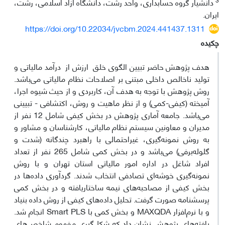
دانشیار گروه حسابداری، واحد رشت، دانشگاه آزاد اسلامی، رشت،
ایران.
https://doi.org/10.22034/jvcbm.2024.441437.1311
چکیده
هدف پژوهش حاضر تبیین الگوی خلق ارزش‌ از درآمد مالیاتی و
تولید ناخالص داخلی مبتنی بر اصلاحات نظام مالیاتی می‌باشد.
روش پژوهش با توجه به هدف آن، کاربردی و از حیث شیوه اجرا،
آمیخته (کیفی-کمی) و از نظر ماهیت و روش، اکتشافی - تبیینی
می‌باشد. جامعه آماری پژوهش در بخش کیفی شامل 12 نفر از
مدیران و معاونین سیستم نظام مالیاتی، کارشناسان و مشاور و
به روش نمونه‌گیری، غیراحتمالی با راهبرد چندگانه (شدت و
گلوله‌برفی) می‌باشد و در بخش کمی شامل 265 نفر از تعداد
افراد شاغل در اداره امور مالیاتی استان تهران و با روش
نمونه‌گیری خوشه‌ای تصادفی انتخاب شدند. گرد‌آوری داده‌ها در
بخش کیفی از مصاحبه‌های نیمه ساختاریافته و در بخش کمی
پرسشنامه صورت گرفت. تحلیل داده‌های کیفی از روش داده بنیاد
و با نرم‌افزار MAXQDA و بخش کمی با Smart PLS انجام شد.
یافته‌های پژوهش نشان داد که شکل‌گیری مفهوم شاخص‌های