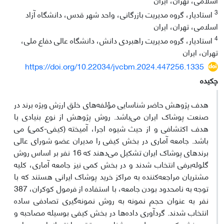
3
استادیار، گروه مدیریت بازرگانی، واحد شهر قدس، دانشگاه آزاد
اسلامی، تهران، ایران
4
استادیار، گروه مدیریت راهبردی دانش، دانشگاه عالی دفاع ملی،
تهران، ایران
https://doi.org/10.22034/jvcbm.2024.447256.1335
چکیده
هدف پژوهش حاضر شناسایی مؤلفه‌های خلق ارزش ویژه برند در
صنعت پوشاک ایران می‌باشد. روش پژوهش از نوع بنیادی با
هدف اکتشافی و از حیث شیوه اجرا، آمیخته (کیفی-کمی) می
باشد. جامعه آماری در بخش کیفی را مدیران عضو شورای عالی
برندهای پوشاک ایران تشکیل می‌دهند که 16 نفر بر اساس روش
گلوله‌برفی انتخاب شدند و در بخش کمی نیز جامعه آماری، کلیه
مشتریان مراجعه‌کننده به مراکز خرید پوشاک ایرانی هستند که با
توجه به نامحدود بودن جامعه، با استفاده از فرمول کوکران، 387
نفر به عنوان حجم نمونه به روش نمونه‌گیری تصادفی ساده
انتخاب شدند. گردآوری داده‌ها در بخش کیفی بوسیله مصاحبه و
در بخش کمی بوسیله پرسشنامه محقق ساخته انجام و روایی