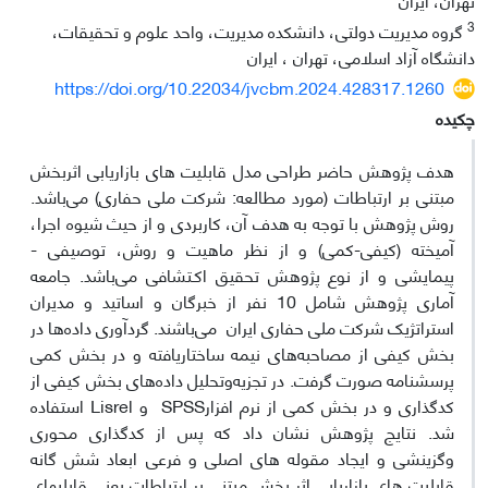
3
گروه مدیریت دولتی، دانشکده مدیریت، واحد علوم و تحقیقات،
دانشگاه آزاد اسلامی، تهران ، ایران
https://doi.org/10.22034/jvcbm.2024.428317.1260
چکیده
هدف پژوهش حاضر طراحی مدل قابلیت های بازاریابی اثربخش
مبتنی بر ارتباطات (مورد مطالعه: شرکت ملی حفاری) می‌باشد.
روش پژوهش با توجه به هدف آن، کاربردی و از حیث شیوه اجرا،
آمیخته (کیفی-کمی) و از نظر ماهیت و روش، توصیفی -
پیمایشی و از نوع پژوهش تحقیق اکـتشافی می‌باشد. جامعه
آماری پژوهش شامل 10 نفر از خبرگان و اساتید و مدیران
استراتژیک شرکت ملی حفاری ایران می‌باشند. گرد‌آوری داده‌ها در
بخش کیفی از مصاحبه‌های نیمه ساختاریافته و در بخش کمی
پرسشنامه صورت گرفت. در تجزیه‌وتحلیل داده‌های بخش کیفی از
کدگذاری و در بخش کمی از نرم افزارSPSS و Lisrel استفاده
شد. نتایج پژوهش نشان داد که پس از کدگذاری محوری
وگزینشی و ایجاد مقوله های اصلی و فرعی ابعاد شش گانه
قابلیت های بازاریابی اثر بخش مبتنی بر ارتباطات یعنی قابلیهای