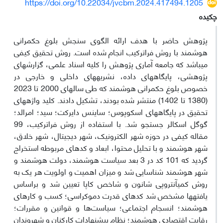
https://doi.org/10.22034/jvcbm.2024.417494.1205
چکیده
پژوهش حاضر با هدف ارائه الگوی سنجش بلوغ حکمرانی
هوشمند با روش فراترکیب انجام شده است. روش تحقیق کیفی
می‏باشد که جامعه آماری پژوهش را کلیه اسناد علمی، گزارش‏های
پژوهشی، پایگاه‏های داده، نشریه‏های داخلی و خارجی در
خصوص بلوغ حکمرانی هوشمند که طی سال‏های 2000 تا 2023
(1380 تا 1402) منتشر شده بودند، تشکیل دادند. کلید واژه‏های
تحقیق در پایگاه‏های اسکوپوس؛ ساینس دایرکت؛ سید؛ امرالد؛
گوگل اسکالر جستجو شد. با استفاده از روش فراترکیب، ‏99
مقاله کیفی در حوزه شهر الکترونیک، شهر دیجیتال، شهر خلاق،
شهر هوشمند و با تحلیل محتوا، ابعاد و کدهای مربوطه استخراج
گردید که ‏101 کد در 3 ‏بعد سیاست هوشمند، دولت هوشمند و
شهر هوشمند شناسایی شد و میزان اهمیت و اولویت هر یک به
روش کمی‏آنتروپی شانون و شاخص کاپا تعیین شد و براساس
یافته‏ها مشخص شد کدهای قدرت دموکراسی؛ کسب و کارهای
هوشمند؛ انسجام اجتماعی؛ سیاست‌ها و قوانین و مقررات؛
رقابت اقتصادی هوشمند؛ نظام پیشنهادات کارکنان و شهروندان