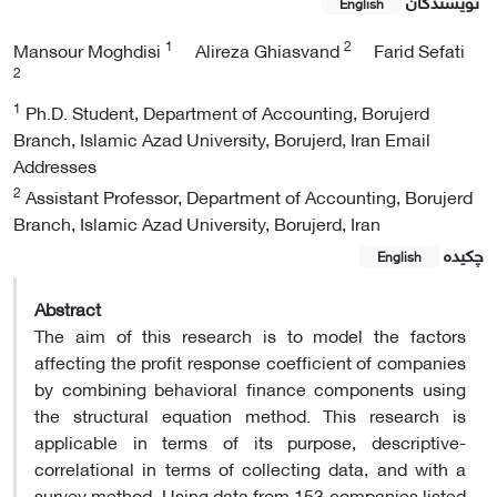
نویسندگان
English
1
2
Mansour Moghdisi
Alireza Ghiasvand
Farid Sefati
2
1
Ph.D. Student, Department of Accounting, Borujerd
Branch, Islamic Azad University, Borujerd, Iran Email
Addresses
2
Assistant Professor, Department of Accounting, Borujerd
Branch, Islamic Azad University, Borujerd, Iran
چکیده
English
Abstract
The aim of this research is to model the factors
affecting the profit response coefficient of companies
by combining behavioral finance components using
the structural equation method. This research is
applicable in terms of its purpose, descriptive-
correlational in terms of collecting data, and with a
survey method. Using data from 153 companies listed