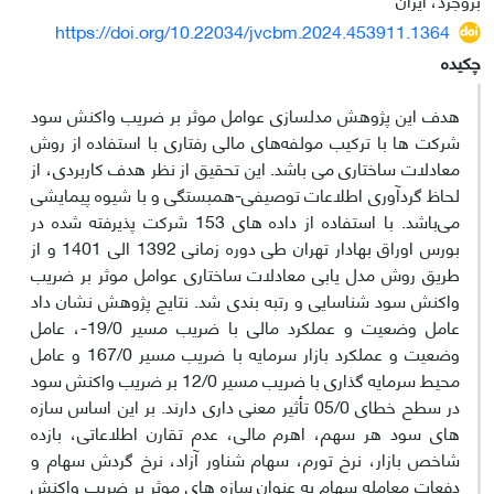
https://doi.org/10.22034/jvcbm.2024.453911.1364
چکیده
هدف این پژوهش مدلسازی عوامل موثر بر ضریب واکنش سود
شرکت ها با ترکیب مولفه‌های مالی رفتاری با استفاده از روش
معادلات ساختاری می باشد. این تحقیق از نظر هدف کاربردی، از
لحاظ گردآوری اطلاعات توصیفی-همبستگی و با شیوه پیمایشی
می‌باشد. با استفاده از داده های 153 شرکت پذیرفته شده در
بورس اوراق بهادار تهران طی دوره زمانی 1392 الی 1401 و از
طریق روش مدل یابی معادلات ساختاری عوامل موثر بر ضریب
واکنش سود شناسایی و رتبه بندی شد. نتایج پژوهش نشان داد
عامل وضعیت و عملکرد مالی با ضریب مسیر 19/0-، عامل
وضعیت و عملکرد بازار سرمایه با ضریب مسیر 167/0 و عامل
محیط سرمایه گذاری با ضریب مسیر 12/0 بر ضریب واکنش سود
در سطح خطای 05/0 تأثیر معنی داری دارند. بر این اساس سازه
های سود هر سهم، اهرم مالی، عدم تقارن اطلاعاتی، بازده
شاخص بازار، نرخ تورم، سهام شناور آزاد، نرخ گردش سهام و
دفعات معامله سهام به عنوان سازه های موثر بر ضریب واکنش