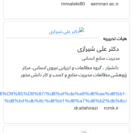
semnan.ac.ir
mmaleki80
هیات تحریریه
دکتر علی شیرازی
مدیریت منابع انسانی
دانشیار ، گروه مطالعات و ارزیابی نیروی انسانی، مرکز
پژوهشی مطالعات مدیریت منابع و کسب و کار دانش محور
88%D9%85%D9%87/%d8%af%da%a9%d8%aa%d8%b1-
%d8%b4%db%8c%d8%b1%d8%a7%d8%b2%db%8c/
rcmk.ir
dr.alishirazi