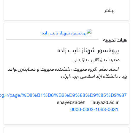
بیشتر
هیات تحریریه
پروفسور شهناز نایب زاده
مدیریت بازرگانی ، بازاریابی
استاد تمام ،گروه مدیریت ،دانشکده مدیریت و حسابداری،واحد
یزد ، دانشگاه ازاد اسلامی ،یزد ،ایران
.blog.ir/page/%D8%B1%D8%B2%D9%88%D9%85%D9%87
iauyazd.ac.ir
snayebzadeh
0000-0003-1063-0631