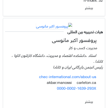
بیشتر
هیات تحریریه بین المللی
پروفسور اکبر مانوسی
مدیریت کسب و کار
استاد ،دانشکده اقتصاد و مدیریت، دانشگاه کارلتون اتاوا ،
کانادا .
رئیس انجمن بازرگانی ایران و کانادا
chec-international.com/about-us
carleton.ca
akbar.manossi
0000-0002-1639-293X
بیشتر