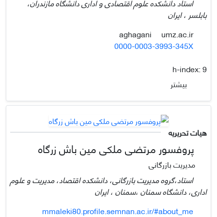
استاد دانشکده علوم اقتصادی و اداری دانشگاه مازندران،
بابلسر ، ایران
umz.ac.ir
aghagani
0000-0003-3993-345X
h-index:
9
بیشتر
هیات تحریریه
پروفسور مرتضی ملکی مین باش زرگاه
مدیریت بازرگانی
استاد،گروه مدیریت بازرگانی، دانشکده اقتصاد، مدیریت و علوم
اداری، دانشگاه سمنان ،سمنان ، ایران
mmaleki80.profile.semnan.ac.ir/#about_me