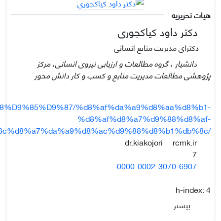
هیات تحریریه
دکتر داود کیاکجوری
دکترای مدیریت منابع انسانی
دانشیار ، گروه مطالعات و ارزیابی نیروی انسانی، مرکز
پژوهشی مطالعات مدیریت منابع و کسب و کار دانش محور
88%D9%85%D9%87/%d8%af%da%a9%d8%aa%d8%b1-
%d8%af%d8%a7%d9%88%d8%af-
8c%d8%a7%da%a9%d8%ac%d9%88%d8%b1%db%8c/
rcmk.ir
dr.kiakojori
7
0000-0002-3070-6907
h-index:
4
بیشتر