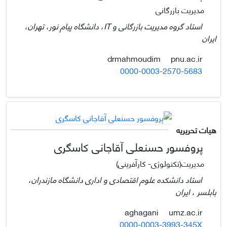
مدیریت بازرگانی
استاد گروه مدیریت بازرگانی و IT، دانشگاه پیام نور، تهران،
ایران
pnu.ac.ir
drmahmoudim
0000-0003-2570-5683
هیات تحریریه
پروفسور حسنعلی آقاجانی کاسگری
مدیریت(تکنولوژی- کارآفرینی)
استاد دانشکده علوم اقتصادی و اداری دانشگاه مازندران،
بابلسر ، ایران
umz.ac.ir
aghagani
0000-0003-3993-345X