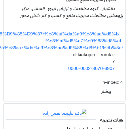
دانشیار ، گروه مطالعات و ارزیابی نیروی انسانی، مرکز
پژوهشی مطالعات مدیریت منابع و کسب و کار دانش محور
88%D9%85%D9%87/%d8%af%da%a9%d8%aa%d8%b1-
%d8%af%d8%a7%d9%88%d8%af-
8c%d8%a7%da%a9%d8%ac%d9%88%d8%b1%db%8c/
rcmk.ir
dr.kiakojori
7
0000-0002-3070-6907
h-index:
4
بیشتر
هیات تحریریه
دکتر علیرضا فضل زاده