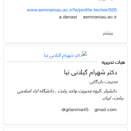
www.semnaniau.ac.ir/fa/profile-techer/326
semnaniau.ac.ir
a.danaei
بیشتر
هیات تحریریه
دکتر شهرام گیلانی نیا
مدیریت بازرگانی
دانشیار ،گروه مدیریت،واحد رشت ، دانشگاه ازاد اسلامی
،رشت، ایران
gmail.com
drgilaninia45