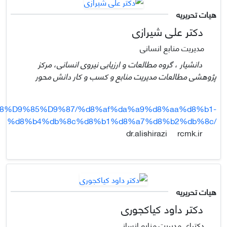
هیات تحریریه
دکتر علی شیرازی
مدیریت منابع انسانی
دانشیار ، گروه مطالعات و ارزیابی نیروی انسانی، مرکز
پژوهشی مطالعات مدیریت منابع و کسب و کار دانش محور
88%D9%85%D9%87/%d8%af%da%a9%d8%aa%d8%b1-
%d8%b4%db%8c%d8%b1%d8%a7%d8%b2%db%8c/
rcmk.ir
dr.alishirazi
هیات تحریریه
دکتر داود کیاکجوری
دکترای مدیریت منابع انسانی