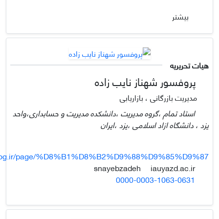
بیشتر
هیات تحریریه
پروفسور شهناز نایب زاده
مدیریت بازرگانی ، بازاریابی
استاد تمام ،گروه مدیریت ،دانشکده مدیریت و حسابداری،واحد
یزد ، دانشگاه ازاد اسلامی ،یزد ،ایران
.blog.ir/page/%D8%B1%D8%B2%D9%88%D9%85%D9%87
iauyazd.ac.ir
snayebzadeh
0000-0003-1063-0631