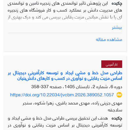
چکیده
این پژوهش‎ تاثیر توانمندی های زنجیره تامین و توانمندی
های مدیریت دانش بر عملکرد کسب و کار فروشگاه های زنجیره
ای را با نقش میانجی مزیت رقابتی بررسی می کند و درک بهتری از
قابلیت‌های زنجیره تأمین و قابلیت‌های مدیریت دانش و عملکرد
بیشتر
کسب و کار فروشگاه‌های زنجیره‌ای مشهد ارائه می‌دهد.تحقیق از
بعد هدف، کاربردی و از نظر روش گردآوری اطلاعات توصیفی
مشاهده مقاله
پیمایشی علی، از نظر ابزار گردآوری داده‌ها پرسشنامه‌ای و از حیث
روش تجزیه و تحلیل داده ها همبستگی است. نویسندگان،
معیارهای مدل را از ادبیات موجود استخراج می‌کنند. جامعه آماری
پژوهش مدیران و کارکنان مالی، بازاریابی، تحقیق و توسعه، توزیع
کار آفرینی
طراحی مدل خط و مشی ایجاد و توسعه کارآفرینی دیجیتال بر
و فناوری اطلاعات و همچنین تأمین کنندگان بخش تدارکات شعب
اساس مزیت رقابتی و نوآوری در کسب و کارهای دانش‌بنیان
مختلف فروشگاه های زنجیره ای سطح اول شهرمشهد در ایران
دوره 6، شماره 2، تابستان 1405، صفحه
337-358
شامل شهرما، رفاه، افق کوروش، هایپرمی، باما و اتکا بوده اند.
این مطالعه از یک رویکرد کمی برای آزمون فرضیه‌های پیشنهادی
https://doi.org/10.22034/jvcbm.2026.389052.1057
استفاده می‌کند، داده‌های‎ ‎آماری با‎ ‎استفاده‎ ‎از ‎روش معادلات
مهدی جزینی زاده، مهدی محمد باقری، زهرا شکوه، سنجر
سلاجقه
‎تحلیل‎ ‎قرار‎ ‎گرفته ‎است. نتایج نشان می‌دهد قابلیت‌های زنجیره
چکیده
هدف این تحقیق بررسی طراحی مدل خط و مشی ایجاد و
تأمین بر مزیت رقابتی و عملکرد کسب و کار تأثیر می‌گذارند و
توسعه کارآفرینی دیجیتال بر اساس مزیت رقابتی و نوآوری در
قابلیت‌های مدیریت دانش نیز به طور قابل توجهی بر مزیت رقابتی