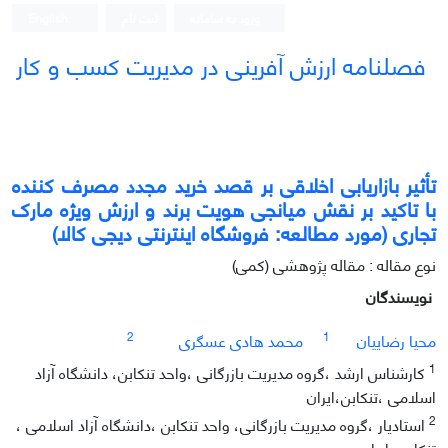
ورود به سامانه
ثبت نام
English
فصلنامه ارزش آفرینی در مدیریت کسب و کار
تأثیر بازاریابی اخلاقی بر قصد خرید مجدد مصرف کننده
با تاکید بر نقش میانجی هویت برند و ارزش ویژه مارک
تجاری (مورد مطالعه: فروشگاه اینترنتی دیجی کالا)
نوع مقاله : مقاله پژوهشی (کمی)
نویسندگان
2
1
محیا رضاییان
محمد هادی عسگری
1
کارشناس ارشد ،گروه مدیریت بازرگانی ،واحد تنکابن، دانشگاه آزاد
اسلامی ،تنکابن،ایران
2
استادیار ،گروه مدیریت بازرگانی، واحد تنکابن ،دانشگاه آزاد اسلامی ،
تنکابن ،ایران .