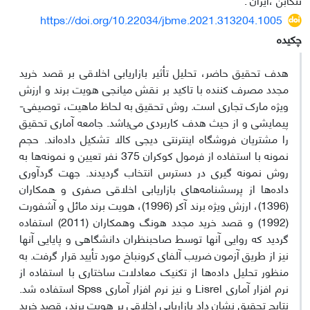
https://doi.org/10.22034/jbme.2021.313204.1005
چکیده
هدف تحقیق حاضر، تحلیل تأثیر بازاریابی اخلاقی بر قصد خرید
مجدد مصرف کننده با تاکید بر نقش میانجی هویت برند و ارزش
ویژه مارک تجاری است. روش تحقیق به لحاظ ماهیت، توصیفی-
پیمایشی و از حیث هدف کاربردی می‌باشد. جامعه آماری تحقیق
را مشتریان فروشگاه اینترنتی دیجی کالا تشکیل داده‌اند. حجم
نمونه با استفاده از فرمول کوکران 375 نفر تعیین و نمونه‌ها به
روش نمونه گیری در دسترس انتخاب گردیدند. جهت گردآوری
داده‌ها از پرسشنامه‌های بازاریابی اخلاقی صفری و همکاران
(1396)، ارزش ویژه برند آکر (1996)، هویت برند مائل و آشفورت
(1992) و قصد خرید مجدد هونگ وهمکاران (2011) استفاده
گردید که روایی آنها توسط صاحبنظران دانشگاهی و پایایی آنها
نیز از طریق آزمون ضریب آلفای کرونباخ مورد تأیید قرار گرفت. به
منظور تحلیل داده‌ها از تکنیک معادلات ساختاری با استفاده از
نرم افزار آماری Lisrel و نیز نرم افزار آماری Spss استفاده شد.
نتایج تحقیق نشان داد بازاریابی اخلاقی بر هویت برند، قصد خرید