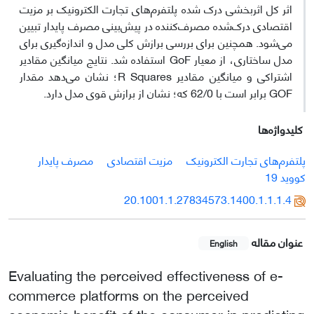
اثر کل اثربخشی درک شده پلتفرم‌های تجارت الکترونیک بر مزیت
اقتصادی درک‌شده مصرف‌کننده در پیش‌بینی مصرف پایدار تبیین
می‌شود. همچنین برای بررسی برازش کلی مدل و اندازه‌گیری برای
مدل ساختاری، از معیار GoF استفاده شد. نتایج میانگین مقادیر
اشتراکی و میانگین مقادیر R Squares؛ نشان می‌دهد مقدار
GOF برابر است با 62/0 که؛ نشان از برازش قوی مدل دارد.
کلیدواژه‌ها
پلتفرم‌های تجارت الکترونیک
مزیت اقتصادی
مصرف پایدار
کووید 19
20.1001.1.27834573.1400.1.1.1.4
عنوان مقاله
English
Evaluating the perceived effectiveness of e-
commerce platforms on the perceived
economic benefit of the consumer in predicting